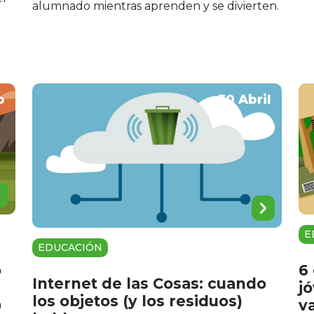
alumnado mientras aprenden y se divierten.
o
30 Abril
E
EDUCACIÓN
o
6
Internet de las Cosas: cuando
j
los objetos (y los residuos)
v
a