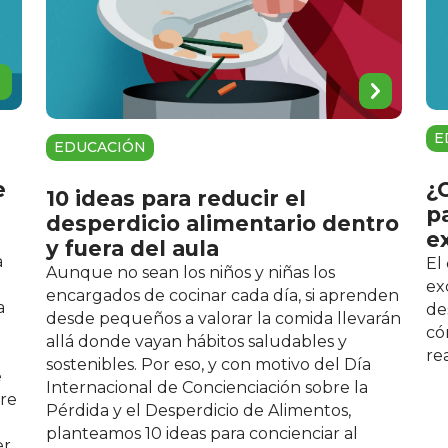
E
EDUCACIÓN
e
¿
10 ideas para reducir el
p
desperdicio alimentario dentro
e
y fuera del aula
a
El
Aunque no sean los niños y niñas los
ex
encargados de cocinar cada día, si aprenden
a
de
desde pequeños a valorar la comida llevarán
có
allá donde vayan hábitos saludables y
re
sostenibles. Por eso, y con motivo del Día
e
Internacional de Concienciación sobre la
bre
Pérdida y el Desperdicio de Alimentos,
planteamos 10 ideas para concienciar al
er