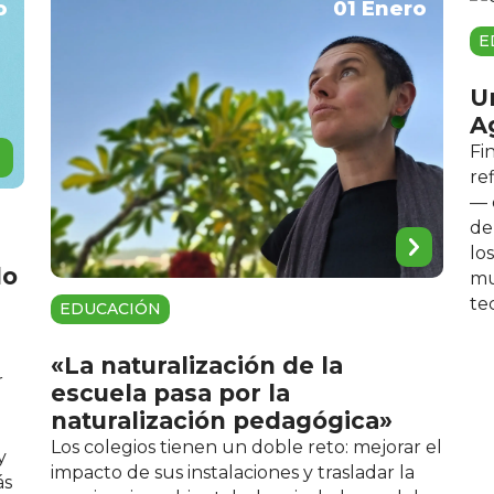
o
01 Enero
E
U
A
Fi
re
— 
de
lo
do
mu
te
EDUCACIÓN
«La naturalización de la
r
escuela pasa por la
naturalización pedagógica»
Los colegios tienen un doble reto: mejorar el
y
impacto de sus instalaciones y trasladar la
ás