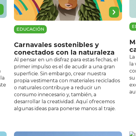
E
EDUCACIÓN
M
Carnavales sostenibles y
c
conectados con la naturaleza
La
Al pensar en un disfraz para estas fechas, el
o
la
primer impulso es el de acudir a una gran
n
co
superficie. Sin embargo, crear nuestra
la
su
propia vestimenta con materiales reciclados
ste
ex
o naturales contribuye a reducir un
au
consumo innecesario y, también, a
desarrollar la creatividad. Aquí ofrecemos
algunas ideas para ponerse manos al traje.