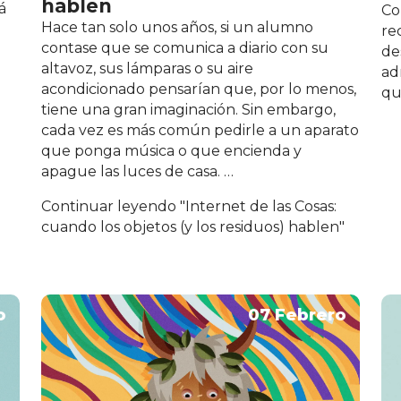
hablen
á
Co
Hace tan solo unos años, si un alumno
re
contase que se comunica a diario con su
de
altavoz, sus lámparas o su aire
adm
acondicionado pensarían que, por lo menos,
qu
tiene una gran imaginación. Sin embargo,
cada vez es más común pedirle a un aparato
que ponga música o que encienda y
apague las luces de casa. …
Continuar leyendo
"Internet de las Cosas:
cuando los objetos (y los residuos) hablen"
o
07 Febrero