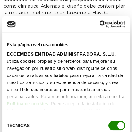
como climática. Además, el diseño debe contemplar
la ubicación del huerto en la escuela. Has de
respetar medidas de seguridad y accesibilidad, así
como también crear un calendario de cultivo en
función de las estaciones.
Paso 2. Selección de ubicación.
Esta página web usa cookies
ECOEMBES ENTIDAD ADMINISTRADORA, S.L.U.
El área debe ser accesible para todos los estudiantes
y preferiblemente soleada. Se recomiendan al
utiliza cookies propias y de terceros para mejorar su
menos seis horas de luz solar diarias y un suelo con
navegación por nuestro sitio web, distinguirle de otros
un buen drenaje.
usuarios, analizar sus hábitos para mejorar la calidad de
nuestros servicios y su experiencia de usuario, y crear
Puedes animar a la comunidad educativa a participar
un perfil de sus intereses para mostrarle anuncios
en la selección del lugar. El proceso se convertirá en
personalizados. Para más información, acceda a nuestra
un desafío beneficioso para la escuela. Discutir sobre
Política de cookies
. Puede aceptar la instalación de
qué plantar y cómo organizar el espacio fortalece el
todas las cookies haciendo clic en el botón “Aceptar
sentido de unión y pertenencia, crea diversidad y
cookies”, configurar tus preferencias haciendo clic en el
Selección
dinamismo. Y si no se dispone de una parcela,
botón “Configurar cookies”, o rechazar su instalación,
TÉCNICAS
bienvenidas sean las macetas de gran tamaño o las
de
haciendo clic en el botón “Rechazar cookies”.