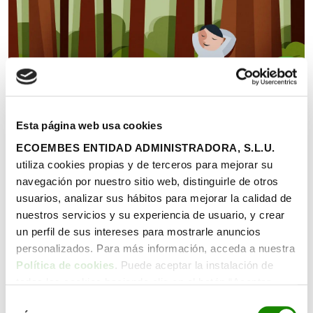
SALUD
Esta página web usa cookies
Que este verano no falten los baños
ECOEMBES ENTIDAD ADMINISTRADORA, S.L.U.
(de bosque)
utiliza cookies propias y de terceros para mejorar su
Además de conectar plenamente con la naturaleza,
navegación por nuestro sitio web, distinguirle de otros
las expediciones a «bosques terapéuticos» generan
usuarios, analizar sus hábitos para mejorar la calidad de
múltiples beneficios para la salud física y mental e
nuestros servicios y su experiencia de usuario, y crear
incluso pueden ayudar a fortalecer lazos entre
un perfil de sus intereses para mostrarle anuncios
familiares o compañeros de clase.
personalizados. Para más información, acceda a nuestra
Política de cookies
. Puede aceptar la instalación de
todas las cookies haciendo clic en el botón “Aceptar
cookies”, configurar tus preferencias haciendo clic en el
Selección
03 Abril