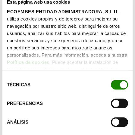
Esta página web usa cookies
importancia de los sentidos en el proceso de
ECOEMBES ENTIDAD ADMINISTRADORA, S.L.U.
aprendizaje y abogar por brindar experiencias
utiliza cookies propias y de terceros para mejorar su
sensoriales ricas y variadas.
navegación por nuestro sitio web, distinguirle de otros
La educación natural
: Busca conectar a los
usuarios, analizar sus hábitos para mejorar la calidad de
estudiantes con el universo y el entorno que les
nuestros servicios y su experiencia de usuario, y crear
rodea para promover una comprensión global y
un perfil de sus intereses para mostrarle anuncios
un respeto por la diversidad cultural y natural.
personalizados. Para más información, acceda a nuestra
Ser parte del todo:
Impulsa la creación de
conciencia de pertenencia en un entorno del
Política de cookies
. Puede aceptar la instalación de
que todos somos parte y que hemos de cuidar.
todas las cookies haciendo clic en el botón “Aceptar
cookies”, configurar tus preferencias haciendo clic en el
Selección
botón “Configurar cookies”, o rechazar su instalación,
TÉCNICAS
de
La maestra logró que el alumnado
haciendo clic en el botón “Rechazar cookies”.
consentimiento
desfavorecido se interesase por el
aprendizaje y lograran mejores
PREFERENCIAS
resultados académicos
ANÁLISIS
Montessori y la conexión