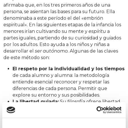
afirmaba que, en los tres primeros años de una
persona, se asientan las bases para su futuro. Ella
denominaba a este período el del «embrión
espiritual». En las siguientes etapas de la infancia los
menores irían cultivando su mente y
espíritu
a
partes iguales, partiendo de su curiosidad y guiados
por los adultos. Esto ayuda a los niños y niñas a
desarrollar el
ser autónomo.
Algunas de las claves
de este método son:
El respeto por la individualidad y los tiempos
de cada alumno y alumna: la metodología
entiende esencial reconocer y respetar las
diferencias de cada persona. Permitir que
explore su entorno y sus posibilidades.
La libertad guiada:
Su filosofía ofrece libertad
dentro de unos límites establecidos que
permitan al alumnado elegir actividades para
aprender de forma autónoma.
El desarrollo sensorial:
Reconocer la