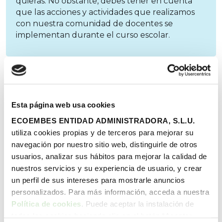
quieras. No obstante, debes tener en cuenta
que las acciones y actividades que realizamos
con nuestra comunidad de docentes se
implementan durante el curso escolar.
Soy estudiante de magisterio/soy
docente pero en la actualidad no estoy
en activo, ¿puedo apuntarme al
Esta página web usa cookies
proyecto?
ECOEMBES ENTIDAD ADMINISTRADORA, S.L.U.
utiliza cookies propias y de terceros para mejorar su
navegación por nuestro sitio web, distinguirle de otros
Necesito papeleras para reciclar en mi
usuarios, analizar sus hábitos para mejorar la calidad de
centro ¿cómo las solicito?
nuestros servicios y su experiencia de usuario, y crear
un perfil de sus intereses para mostrarle anuncios
personalizados. Para más información, acceda a nuestra
Política de cookies
. Puede aceptar la instalación de
todas las cookies haciendo clic en el botón “Aceptar