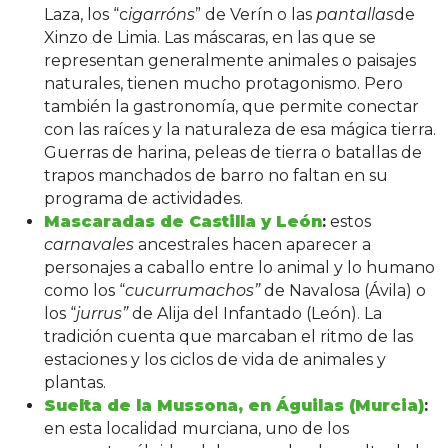
Laza, los “c
igarróns
” de Verín o las
pantallas
de
Xinzo de Limia. Las máscaras, en las que se
representan generalmente animales o paisajes
naturales, tienen mucho protagonismo. Pero
también la gastronomía, que permite conectar
con las raíces y la naturaleza de esa mágica tierra.
Guerras de harina, peleas de tierra o batallas de
trapos manchados de barro no faltan en su
programa de actividades.
Mascaradas de Castilla y León
:
estos
carnavales
ancestrales hacen aparecer a
personajes a caballo entre lo animal y lo humano
como los “
cucurrumachos”
de Navalosa (Ávila) o
los “
jurrus”
de Alija del Infantado (León). La
tradición cuenta que marcaban el ritmo de las
estaciones y los ciclos de vida de animales y
plantas.
Suelta de la Mussona, en Águilas (Murcia)
:
en esta localidad murciana, uno de los