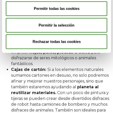
piedras o tierra para disfrazarse de
Permitir todas las cookies
seres fantásticos
Permitir la selección
Elementos naturales:
Si queremos recoger el
espíritu ancestral de los carnavales, la mejor
opción es recurrir a elementos naturales para
Rechazar todas las cookies
inventar a nuestros personajes. Se pueden
emplear
hojas, palos, piedras o tierra
para
disfrazarse de seres mitológicos o animales
fantásticos.
Cajas de cartón:
Si a los elementos naturales
sumamos cartones en desuso, no solo podremos
afinar y mejorar nuestros personajes, sino que
también estaremos ayudando al
planeta al
reutilizar materiales.
Con un poco de pintura y
tijeras se pueden crear desde divertidos disfraces
de robot hasta camiones de bombero y muchos
disfraces de animales. También son ideales para