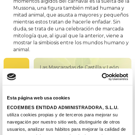
momentos álgidos del carnaval es la suelta de la
Mussona, una figura también mitad humana y
mitad animal, que asusta a mayores y pequeños
mientras estos tratan de hacerle enfadar. Sin
duda, se trata de una celebración de marcada
mitología que, al igual que la anterior, viene a
mostrar la simbiosis entre los mundos humano y
animal.
Las Mascaradas de Castilla y León
hacen aparecer a personajes a
caballo entre lo animal y lo
humano
Esta página web usa cookies
ECOEMBES ENTIDAD ADMINISTRADORA, S.L.U.
Reutilizar para
utiliza cookies propias y de terceros para mejorar su
confeccionar un disfraz
navegación por nuestro sitio web, distinguirle de otros
personalizado
usuarios, analizar sus hábitos para mejorar la calidad de