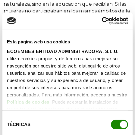
naturaleza, sino en la educación que recibían. Si las
mujeres no participaban en los mismos ámbitos de la
sociedad que los hombres, no era por falta de
talento o preparación innata, sino por las barreras
impuestas que limitaban su acceso al conocimiento y
al ejercicio de sus capacidades.
Esta página web usa cookies
Una voz contra los prejuicios
ECOEMBES ENTIDAD ADMINISTRADORA, S.L.U.
utiliza cookies propias y de terceros para mejorar su
Amar y Borbón defendió la capacidad intelectual de
navegación por nuestro sitio web, distinguirle de otros
la mujer y cuestionó su exclusión de las esferas de
usuarios, analizar sus hábitos para mejorar la calidad de
poder. En su
Discurso sobre la educación física y
nuestros servicios y su experiencia de usuario, y crear
moral de las mujeres
, planteó la necesidad de un
un perfil de sus intereses para mostrarle anuncios
sistema educativo que no limitara a las mujeres al
personalizados. Para más información, acceda a nuestra
ámbito doméstico, sino que las formara para
Política de cookies
. Puede aceptar la instalación de
contribuir activamente a la sociedad: «La curiosidad
todas las cookies haciendo clic en el botón “Aceptar
es muy característica en las mujeres. De este defecto
cookies”, configurar tus preferencias haciendo clic en el
se pudiera sacar mucho partido, y aún convertirlo en
Selección
botón “Configurar cookies”, o rechazar su instalación,
provecho, si se encaminase a cosas útiles. Por eso se
TÉCNICAS
de
haciendo clic en el botón “Rechazar cookies”.
han señalado las materias a las que podrían aplicarse
consentimiento