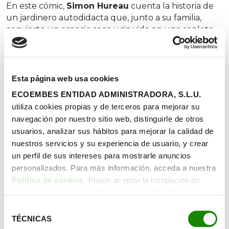
En este cómic,
Simon Hureau
cuenta la historia de
un jardinero autodidacta que, junto a su familia,
convierte un espacio seco y sin vida en uno repleto
de biodiversidad. Una novela gráfica que habla de
naturaleza, de devolver la vida a un espacio casi
desértico, de cooperación y de cómo, al final, la
belleza termina abriéndose paso. Una curiosidad que
Esta página web usa cookies
seguro que resulta interesante al alumnado: se trata
ECOEMBES ENTIDAD ADMINISTRADORA, S.L.U.
de la experiencia del propio autor. Conocer este dato
utiliza cookies propias y de terceros para mejorar su
puede animar a querer emprender una aventura
navegación por nuestro sitio web, distinguirle de otros
similar: ¿por qué no?
usuarios, analizar sus hábitos para mejorar la calidad de
nuestros servicios y su experiencia de usuario, y crear
un perfil de sus intereses para mostrarle anuncios
Cosas verdes. Conoce y
personalizados. Para más información, acceda a nuestra
defiende la Naturaleza
Política de cookies
. Puede aceptar la instalación de
todas las cookies haciendo clic en el botón “Aceptar
En este cómic los propios autores (los
cookies”, configurar tus preferencias haciendo clic en el
Selección
comunicadores
Jenny Jordahl y Ole Mathismo
)
botón “Configurar cookies”, o rechazar su instalación,
TÉCNICAS
recorren selvas, bosques, océanos y continentes de
de