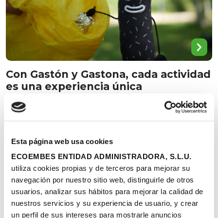
Con Gastón y Gastona, cada actividad
es una experiencia única
Este curso, aprender sobre el medioambiente será
más emocionante que nunca: actividades únicas,
retos creativos y… ¡premios para quienes realicen las
actividades de Naturaliza y se sumen al programa
Esta página web usa cookies
“Aprende y comparte con Gastón y Gastona”!
Descubre cómo tu aula puede participar, ganar
ECOEMBES ENTIDAD ADMINISTRADORA, S.L.U.
recompensas y vivir experiencias inolvidables junto a
utiliza cookies propias y de terceros para mejorar su
estos simpáticos personajes.
navegación por nuestro sitio web, distinguirle de otros
usuarios, analizar sus hábitos para mejorar la calidad de
nuestros servicios y su experiencia de usuario, y crear
un perfil de sus intereses para mostrarle anuncios