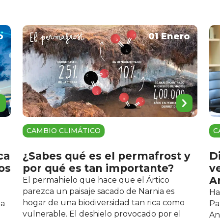
o
01 Enero
C
CAMBIO CLIMÁTICO
ca
Di
¿Sabes qué es el permafrost y
os
v
por qué es tan importante?
A
El permahielo que hace que el Ártico
parezca un paisaje sacado de Narnia es
Ha
hogar de una biodiversidad tan rica como
ha
Pa
vulnerable. El deshielo provocado por el
An