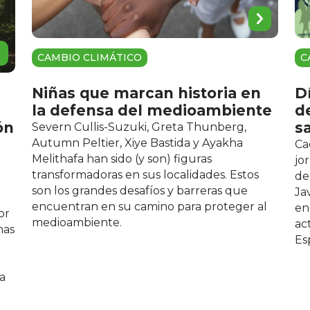
CAMBIO CLIMÁTICO
C
Niñas que marcan historia en
Dí
la defensa del medioambiente
d
s
ón
Severn Cullis-Suzuki, Greta Thunberg,
Autumn Peltier, Xiye Bastida y Ayakha
Ca
Melithafa han sido (y son) figuras
jo
transformadoras en sus localidades. Estos
de
son los grandes desafíos y barreras que
Ja
encuentran en su camino para proteger al
en
or
medioambiente.
ac
nas
Es
a