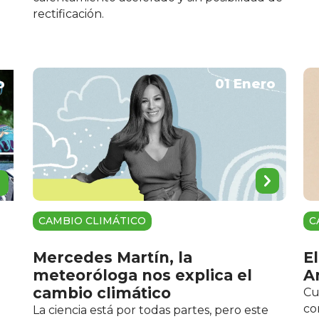
rectificación.
o
01 Enero
CAMBIO CLIMÁTICO
C
Mercedes Martín, la
El
meteoróloga nos explica el
A
cambio climático
Cu
co
La ciencia está por todas partes, pero este