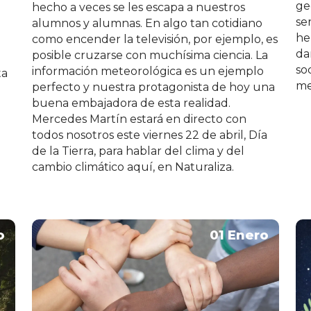
ge
hecho a veces se les escapa a nuestros
l
se
alumnos y alumnas. En algo tan cotidiano
he
como encender la televisión, por ejemplo, es
da
posible cruzarse con muchísima ciencia. La
so
información meteorológica es un ejemplo
ta
me
perfecto y nuestra protagonista de hoy una
buena embajadora de esta realidad.
Mercedes Martín estará en directo con
todos nosotros este viernes 22 de abril, Día
de la Tierra, para hablar del clima y del
cambio climático aquí, en Naturaliza.
o
01 Enero