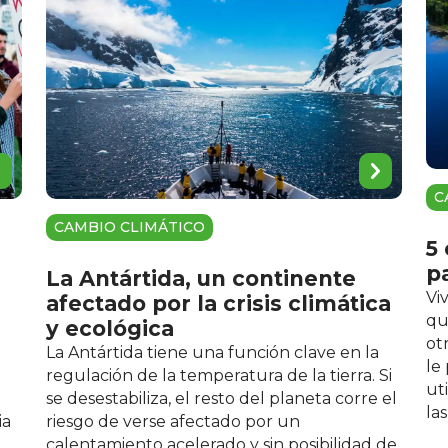
C
CAMBIO CLIMÁTICO
5
p
La Antártida, un continente
Vi
afectado por la crisis climática
qu
y ecológica
ot
La Antártida tiene una función clave en la
le
regulación de la temperatura de la tierra. Si
ut
se desestabiliza, el resto del planeta corre el
la
ia
riesgo de verse afectado por un
calentamiento acelerado y sin posibilidad de