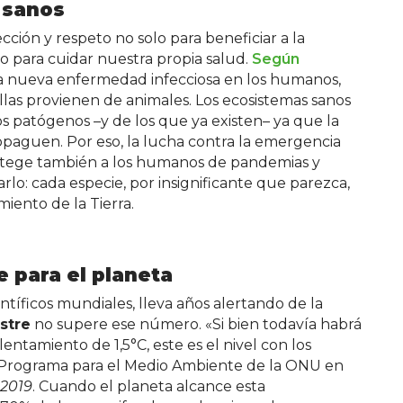
 sanos
cción y respeto no solo para beneficiar a la
ino para cuidar nuestra propia salud.
Según
a nueva enfermedad infecciosa en los humanos,
llas provienen de animales. Los ecosistemas sanos
 patógenos –y de los que ya existen– ya que la
ropaguen. Por eso, la lucha contra la emergencia
protege también a los humanos de pandemias y
o: cada especie, por insignificante que parezca,
iento de la Tierra.
e para el planeta
entíficos mundiales, lleva años alertando de la
stre
no supere ese número. «Si bien todavía habrá
entamiento de 1,5°C, este es el nivel con los
 Programa para el Medio Ambiente de la ONU en
 2019
. Cuando el planeta alcance esta