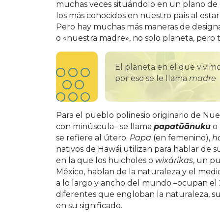
muchas veces situándolo en un plano de
los más conocidos en nuestro país al estar
Pero hay muchas más maneras de designar 
o «nuestra madre», no solo planeta, pero 
El planeta en el que vivimo
por eso se le llama
madre
Para el pueblo polinesio originario de Nue
con minúscula– se llama
papatūānuku
o 
se refiere al útero.
Papa
(en femenino),
h
nativos de Hawái utilizan para hablar de 
en la que los huicholes o
wixárikas
, un p
México, hablan de la naturaleza y el medi
a lo largo y ancho del mundo –ocupan el 2
diferentes que engloban la naturaleza, su 
en su significado.