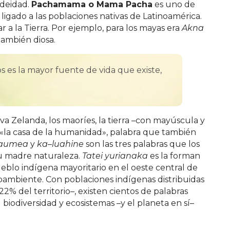
 deidad.
Pachamama o Mama Pacha
es uno de
 ligado a las poblaciones nativas de Latinoamérica.
a la Tierra. Por ejemplo, para los mayas era
Akna
también diosa.
s es la mayor fuente de vida que existe,
va Zelanda, los maoríes, la tierra –con mayúscula y
«la casa de la humanidad», palabra que también
aumea
y
ka
–
luahine
son las tres palabras que los
su madre naturaleza.
Tatei yurianaka
es la forman
ueblo indígena mayoritario en el oeste central de
oambiente. Con poblaciones indígenas distribuidas
2% del territorio–, existen cientos de palabras
biodiversidad y ecosistemas –y el planeta en sí–