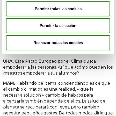
sindicatos, la sociedad civil, los expertos, los propios
Permitir todas las cookies
colegios y, por supuesto, los ciudadanos. Y en todo
esto, el Parlamento Europeo mantendrá la que es
una de sus principales misiones: velar porque ese
Permitir la selección
diálogo incluya verdaderamente a todos y nos
permita, mediante la cooperación y la transparencia,
alcanzar nuestros objetivos de neutralidad climática.
Rechazar todas las cookies
En definitiva, que logremos llegar a cero emisiones
de carbono en 2050.
UHA.
Este Pacto Europeo por el Clima busca
empoderar a las personas. Así que ¿cómo pueden los
maestros empoderar a sus alumnos?
MAM.
Hablando del tema, concienciándoles de que
el cambio climático es una realidad, y que la
necesaria solución y cambio de hábitos para
alcanzarla también depende de ellos. La salud del
planeta se recuperará con leyes, pero también
necesita pequeños gestos. De todos modos, diría que