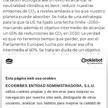
transición ecológica sea un éxito es alcanzar la
neutralidad climática, es decir, reducir nuestras
emisiones de CO
a niveles similares a los que nuestro
2
planeta puede absorber. Se trata de una estrategia
para la que la UE ha fijado una fecha límite –2050–
marcando además el objetivo intermedio de alcanzar
un 55% de reducciones de CO
en 2030. La verdad
2
es que no tenemos tiempo que perder, por eso el
Parlamento Europeo lucha por elevar esa cifra
intermedia al 60%. Se trata sin duda de un objetivo
ambicioso y, a la vez, complicado: hay economías de
Estados miembro como Polonia que hoy continúan
siendo muy dependientes del carbón. Pero hay otras
medidas, igualmente importantes, que pasarán a ser
una realidad en muy poco tiempo: es el caso de los
Esta página web usa cookies
plásticos de un solo uso, que desaparecerán de
ECOEMBES ENTIDAD ADMINISTRADORA, S.L.U.
nuestras vidas para dar paso a soluciones más
utiliza cookies propias y de terceros para mejorar su
sostenibles este mismo año.
navegación por nuestro sitio web, distinguirle de otros
usuarios, analizar sus hábitos para mejorar la calidad de