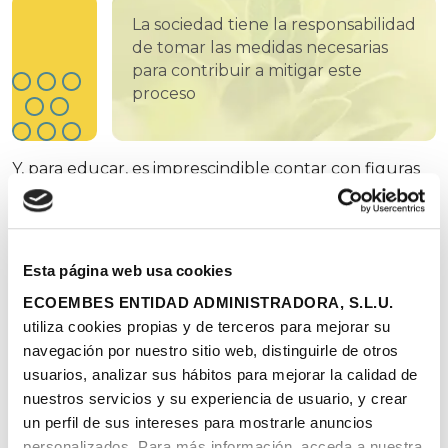
La sociedad tiene la responsabilidad
de tomar las medidas necesarias
para contribuir a mitigar este
proceso
Y, para educar, es imprescindible contar con figuras
que nos ayuden a crear conciencia ambiental, que
nos enseñen que los retos de futuro pasan
necesariamente por el cuidado de nuestro entorno
y, también, que nos acompañen en esa necesaria
Esta página web usa cookies
búsqueda de soluciones.
ECOEMBES ENTIDAD ADMINISTRADORA, S.L.U.
Esa figura es la del educador, un educador que
utiliza cookies propias y de terceros para mejorar su
tiene unos importantes retos por delante: hacer ver
navegación por nuestro sitio web, distinguirle de otros
a las generaciones más jóvenes que no pueden
usuarios, analizar sus hábitos para mejorar la calidad de
rendirse en la lucha contra el cambio climático y, a la
nuestros servicios y su experiencia de usuario, y crear
vez, proporcionarles las herramientas que necesitan
un perfil de sus intereses para mostrarle anuncios
para hacer frente a una nueva realidad que ha
personalizados. Para más información, acceda a nuestra