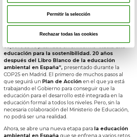
ser firme algo que, desde el Ministerio para la
Transición Ecológica (MITECO) y la Red Española de
Permitir la selección
Desarrollo Sostenible (REDS-SDSN) ya se está
trabajando con el fin de que esta educación ocupe
el merecido lugar que le corresponde tanto en la
Rechazar todas las cookies
estructura educativa como en la sociedad. Y este
objetivo se ve plasmado en el informe
“Hacia una
educación para la sostenibilidad. 20 años
después del Libro Blanco de la educación
ambiental en España”,
presentado durante la
COP25 en Madrid. El primero de muchos pasos al
que seguirá un
Plan de Acción
en el que ya está
trabajando el Gobierno para conseguir que la
educación para el desarrollo esté integrada en la
educación formal a todos los niveles. Pero, sin la
necesaria colaboración del Ministerio de Educación,
no podrá ser una realidad.
Ahora, se abre una nueva etapa para
la educación
ambiental en España
que se enfrena a varios retos