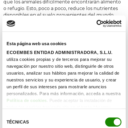
que los animales difícilmente encontrarán alimento
o refugio. Esto, poco a poco, reduce los nutrientes
disponibles en el suelo provenientes del
mundo
exterior.
Pero la ausencia de las raíces de los árboles
también
interrumpe las cadenas de alimentación
de la fauna subterránea y
reduce la fijación del
suelo
. Esta situación induce al suelo a un círculo
Esta página web usa cookies
vicioso en el que la falta de nutrientes redunda en
ECOEMBES ENTIDAD ADMINISTRADORA, S.L.U.
menos fauna y flora que vuelve a reducir la
utiliza cookies propias y de terceros para mejorar su
fertilidad.
navegación por nuestro sitio web, distinguirle de otros
usuarios, analizar sus hábitos para mejorar la calidad de
La ausencia de las raíces de los
nuestros servicios y su experiencia de usuario, y crear
árboles interrumpe las cadenas de
un perfil de sus intereses para mostrarle anuncios
alimentación de la fauna
personalizados. Para más información, acceda a nuestra
subterránea y reduce la fijación del
Política de cookies
. Puede aceptar la instalación de
suelo
todas las cookies haciendo clic en el botón “Aceptar
cookies”, configurar tus preferencias haciendo clic en el
Selección
botón “Configurar cookies”, o rechazar su instalación,
TÉCNICAS
de
Así, el suelo se vuelve menos compacto y esponjoso
haciendo clic en el botón “Rechazar cookies”.