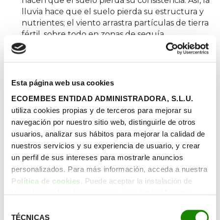
hacen que el suelo pierda su consistencia. Así, la
lluvia hace que el suelo pierda su estructura y
nutrientes; el viento arrastra partículas de tierra
fértil, sobre todo en zonas de sequía.
La destrucción de los bosques viene provocada
principalmente por la conversión de los mismos
en tierras de cultivo y por los incendios. Esta
deforestación
provoca un mayor
Esta página web usa cookies
calentamiento del planeta.
ECOEMBES ENTIDAD ADMINISTRADORA, S.L.U.
utiliza cookies propias y de terceros para mejorar su
Sólo el 12% de la superficie del
navegación por nuestro sitio web, distinguirle de otros
planeta es cultivable
usuarios, analizar sus hábitos para mejorar la calidad de
nuestros servicios y su experiencia de usuario, y crear
un perfil de sus intereses para mostrarle anuncios
¿Cuándo y por qué surge el
personalizados. Para más información, acceda a nuestra
Día Internacional de la
Política de cookies
. Puede aceptar la instalación de
todas las cookies haciendo clic en el botón “Aceptar
Conservación del Suelo?
cookies”, configurar tus preferencias haciendo clic en el
Selección
Los suelos tienen un mucho potencial para mitigar
botón “Configurar cookies”, o rechazar su instalación,
TÉCNICAS
de