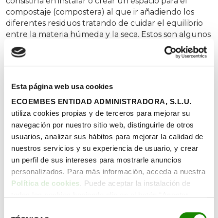
consistiría en instalar o crear un espacio para el
compostaje (compostera) al que ir añadiendo los
diferentes residuos tratando de cuidar el equilibrio
entre la materia húmeda y la seca. Estos son algunos
de los biorresiduos ideales para el compostaje:
Residuos húmedos
Restos crudos de verduras y frutas
Esta página web usa cookies
Restos de jardinería y huerta
Trozos de pan
ECOEMBES ENTIDAD ADMINISTRADORA, S.L.U.
Poso de café y té, filtro incluido (teniendo
utiliza cookies propias y de terceros para mejorar su
cuidado con las grapas)
navegación por nuestro sitio web, distinguirle de otros
Cáscaras de huevo
usuarios, analizar sus hábitos para mejorar la calidad de
Residuos secos
nuestros servicios y su experiencia de usuario, y crear
Césped marchito
un perfil de sus intereses para mostrarle anuncios
Hojas de otoño
personalizados. Para más información, acceda a nuestra
Podas y restos leñosos
Política de cookies
. Puede aceptar la instalación de
Envases de cartón y cajas de huevos
todas las cookies haciendo clic en el botón “Aceptar
Huerto y jardín escolar
cookies”, configurar tus preferencias haciendo clic en el
Selección