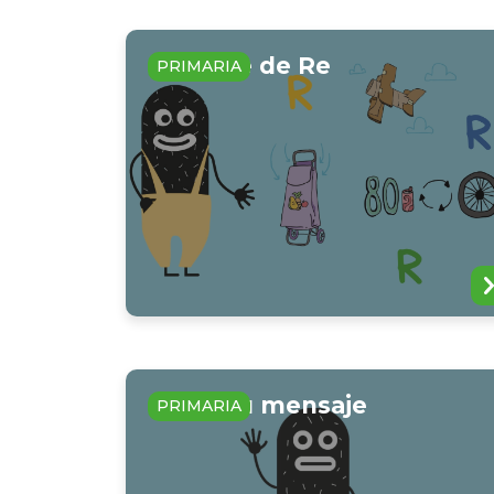
En clave de Re
PRIMARIA
Lanza tu mensaje
PRIMARIA