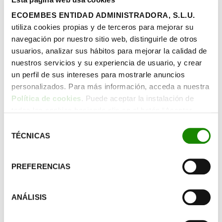
DESCARGAR
ECOEMBES ENTIDAD ADMINISTRADORA, S.L.U.
utiliza cookies propias y de terceros para mejorar su
navegación por nuestro sitio web, distinguirle de otros
usuarios, analizar sus hábitos para mejorar la calidad de
nuestros servicios y su experiencia de usuario, y crear
un perfil de sus intereses para mostrarle anuncios
personalizados. Para más información, acceda a nuestra
Política de cookies
. Puede aceptar la instalación de
todas las cookies haciendo clic en el botón “Aceptar
cookies”, configurar tus preferencias haciendo clic en el
Selección
botón “Configurar cookies”, o rechazar su instalación,
TÉCNICAS
de
haciendo clic en el botón “Rechazar cookies”.
consentimiento
PREFERENCIAS
¡Que suene la imaginación!
Te invitamos a dar vida a las erres creando
ANÁLISIS
instrumentos únicos reutilizando materiales ¿Una
botella que suena como una maraca? ¿Una caja que