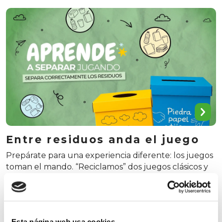
Entre residuos anda el juego
Prepárate para una experiencia diferente: los juegos
toman el mando. “Reciclamos” dos juegos clásicos y
les damos un giro sostenible para que nunca te
olvides de jugar… ni de los residuos que se depositan
en cada contenedor ¿Una partida?
Esta página web usa cookies