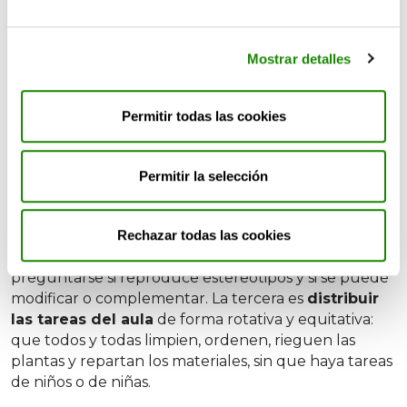
al horario, es una
forma de trabajar
que impregna
todo. Pero eso no significa que no se puedan
planificar acciones concretas.
Mostrar detalles
Estrategias educativas coeducativas
Hay varias estrategias que cualquier docente puede
Permitir todas las cookies
poner en marcha desde el primer día. La primera es
cuidar el lenguaje
. No decir «los niños» para
referirse a toda la clase, alternar el orden de
Permitir la selección
mención («niñas y niños», no siempre «niños y niñas»)
y evitar expresiones como «eso es de chicas». La
segunda estrategia es
revisar los materiales.
Antes
Rechazar todas las cookies
de usar un cuento, una ficha o un vídeo,
preguntarse si reproduce estereotipos y si se puede
modificar o complementar. La tercera es
distribuir
las tareas del aula
de forma rotativa y equitativa:
que todos y todas limpien, ordenen, rieguen las
plantas y repartan los materiales, sin que haya tareas
de niños o de niñas.