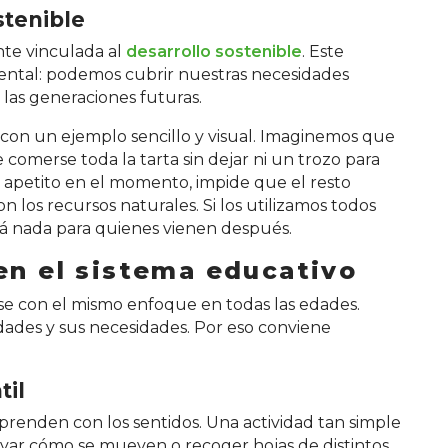
stenible
te vinculada al
desarrollo sostenible
. Este
ntal: podemos cubrir nuestras necesidades
las generaciones futuras.
e con un ejemplo sencillo y visual. Imaginemos que
omerse toda la tarta sin dejar ni un trozo para
u apetito en el momento, impide que el resto
n los recursos naturales. Si los utilizamos todos
rá nada para quienes vienen después.
en el sistema educativo
se con el mismo enfoque en todas las edades.
idades y sus necesidades. Por eso conviene
til
renden con los sentidos. Una actividad tan simple
ervar cómo se mueven o recoger hojas de distintos