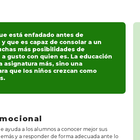
ue está enfadado antes de
 y que es capaz de consolar a un
uchas más posibilidades de
 a gusto con quien es. La educación
a asignatura más, sino una
ara que los niños crezcan como
s.
emocional
e ayuda a los alumnos a conocer mejor sus
 demás y a responder de forma adecuada ante lo