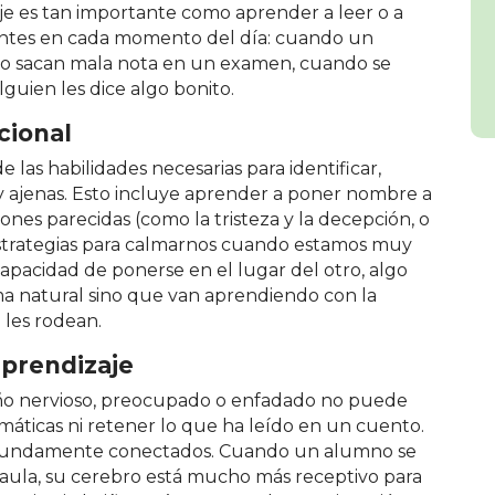
aje es tan importante como aprender a leer o a
entes en cada momento del día: cuando un
do sacan mala nota en un examen, cuando se
guien les dice algo bonito.
cional
las habilidades necesarias para identificar,
y ajenas. Esto incluye aprender a poner nombre a
ones parecidas (como la tristeza y la decepción, o
 estrategias para calmarnos cuando estamos muy
capacidad de ponerse en el lugar del otro, algo
a natural sino que van aprendiendo con la
e les rodean.
aprendizaje
ño nervioso, preocupado o enfadado no puede
áticas ni retener lo que ha leído en un cuento.
rofundamente conectados. Cuando un alumno se
 aula, su cerebro está mucho más receptivo para