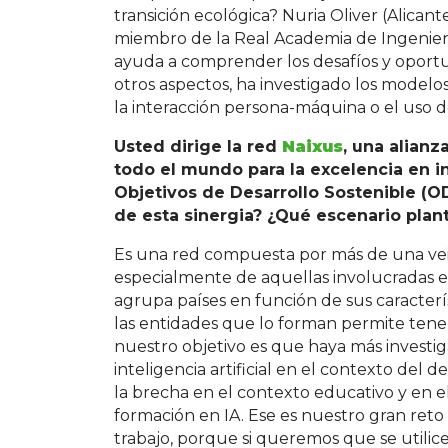
transición ecológica? Nuria Oliver (Alicante
miembro de la Real Academia de Ingenier
ayuda a comprender los desafíos y oportu
otros aspectos, ha investigado los mode
la interacción persona-máquina o el uso del
Usted dirige la red
Naixus
, una alianz
todo el mundo para la excelencia en int
Objetivos de Desarrollo Sostenible (O
de esta sinergia? ¿Qué escenario plan
Es una red compuesta por más de una vein
especialmente de aquellas involucradas 
agrupa países en función de sus caracterís
las entidades que lo forman permite tene
nuestro objetivo es que haya más investiga
inteligencia artificial en el contexto del d
la brecha en el contexto educativo y en el
formación en IA. Ese es nuestro gran reto
trabajo, porque si queremos que se utilice