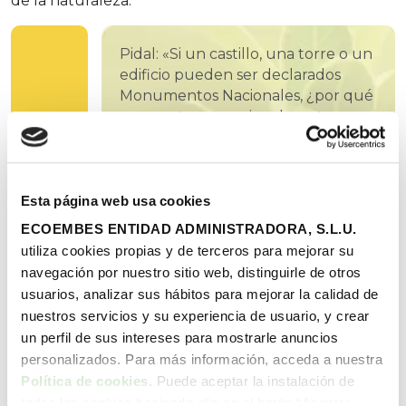
de la naturaleza.
Pidal: «Si un castillo, una torre o un
edificio pueden ser declarados
Monumentos Nacionales, ¿por qué
un monte excepcionalmente
hermoso no ha de ser declarado
Parque Nacional para poder
salvarlo?»
Esta página web usa cookies
ECOEMBES ENTIDAD ADMINISTRADORA, S.L.U.
De Los Picos de Europa a
utiliza cookies propias y de terceros para mejorar su
Doñana
navegación por nuestro sitio web, distinguirle de otros
usuarios, analizar sus hábitos para mejorar la calidad de
La primera Ley de Parques Nacionales de España,
nuestros servicios y su experiencia de usuario, y crear
promulgada y defendida por Pidal, recogía el
un perfil de sus intereses para mostrarle anuncios
concepto de lo que es un parque nacional,
personalizados. Para más información, acceda a nuestra
conceptos bajo los cuáles en 1918 se declararon los
Política de cookies
. Puede aceptar la instalación de
dos primeros parques nacionales españoles: el de la
todas las cookies haciendo clic en el botón “Aceptar