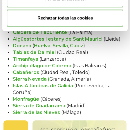
Picos de Europa
(Asturias)
Ordesa y Monte Perdido
(Huesca)
Rechazar todas las cookies
Teide
(Santa Cruz de Tenerife)
Garajonay
(La Gomera)
Caldera de Taburiente
(La Palma)
Aigüestortes i estany de Sant Maurici
(Lleida)
Doñana
(
Huelva
,
Sevilla
,
Cádiz
)
Tablas de Daimiel
(Ciudad Real)
Timanfaya
(Lanzarote)
Archipiélago de Cabrera
(Islas Baleares)
Cabañeros
(Ciudad Real, Toledo)
Sierra Nevada (
Granada, Almería)
Islas Atlánticas de Galicia
(Pontevedra, La
Coruña)
Monfragüe
(Cáceres)
Sierra de Guadarrama
(Madrid)
Sierra de las Nieves
(Málaga)
Pidal consiguió que España fuera