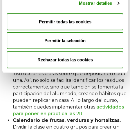
Mostrar detalles
sostenibilidad
El aula es el escenario cotidiano del aprendizaje y
Permitir todas las cookies
puede convertirse en una aliada de la sostenibilidad.
Aunque a lo largo del curso se trabajen temas
específicos relacionados con el medio ambiente,
Permitir la selección
podemos pensar en temáticas que nos ayuden en el
día a día:
Rechazar todas las cookies
Rincón del reciclaje.
Dedicar un espacio al
reciclaje con papeleras de colores e
instrucciones claras sobre qué depositar en cada
una. Así, no solo se facilita identificar los residuos
correctamente, sino que también se fomenta la
participación del alumnado, creando hábitos que
pueden replicar en casa. A lo largo del curso,
también puedes implementar otras
actividades
para poner en práctica las 7R.
Calendario de frutas, verduras y hortalizas.
Dividir la clase en cuatro grupos para crear un