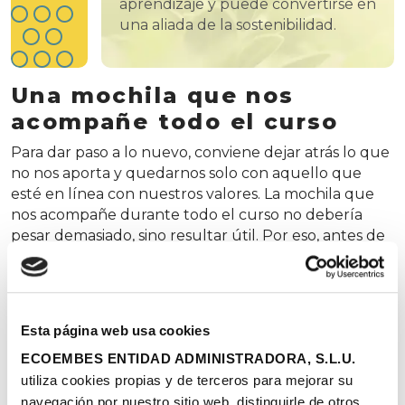
aprendizaje y puede convertirse en
una aliada de la sostenibilidad.
Una mochila que nos
acompañe todo el curso
Para dar paso a lo nuevo, conviene dejar atrás lo que
no nos aporta y quedarnos solo con aquello que
esté en línea con nuestros valores. La mochila que
nos acompañe durante todo el curso no debería
pesar demasiado, sino resultar útil. Por eso, antes de
llenarla, merece la pena pararnos a pensar
qué
hábitos no queremos seguir arrastrando
. Decidir
de forma consciente qué dejamos fuera es un
ejercicio necesario tanto para docentes como para
Esta página web usa cookies
alumnado.
ECOEMBES ENTIDAD ADMINISTRADORA, S.L.U.
Para trabajar esta idea en el aula, podemos utilizar la
utiliza cookies propias y de terceros para mejorar su
metáfora de la mochila en una dinámica sencilla: en
navegación por nuestro sitio web, distinguirle de otros