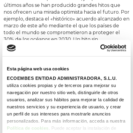
últimos años se han producido grandes hitos que
nos ofrecen una mirada optimista hacia el futuro. Por
ejemplo, destaca el «histórico» acuerdo alcanzado en
marzo de este año mediante el que los países de
todo el mundo se comprometieron a proteger el
30% de los océanos en 2030. Un hito sin
precedentes que, según diferentes organizaciones
ecologistas, será clave para
regenerar la
biodiversidad marina
. Además de todas las
consecuencias positivas que esta medida tendrá para
Esta página web usa cookies
aquellas economías que dependen de la salud a
ECOEMBES ENTIDAD ADMINISTRADORA, S.L.U.
largo plazo de los mares y sus especies animales y
utiliza cookies propias y de terceros para mejorar su
vegetales.
navegación por nuestro sitio web, distinguirle de otros
Conocer los ecosistemas
usuarios, analizar sus hábitos para mejorar la calidad de
marinos de España para
nuestros servicios y su experiencia de usuario, y crear
un perfil de sus intereses para mostrarle anuncios
protegerlos
personalizados. Para más información, acceda a nuestra
Sin embargo, el
éxito de la regeneración de los
Política de cookies
. Puede aceptar la instalación de