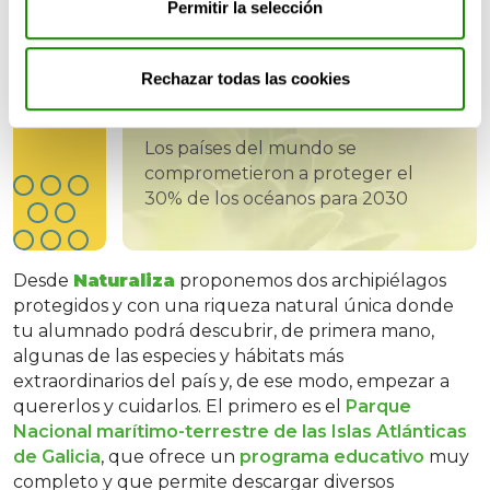
Permitir la selección
incluye un
Inventario Español de Hábitats
y
Especies Marinas
con fichas que pueden ser muy
útiles para conocer los diferentes entornos y
Rechazar todas las cookies
especies.
Los países del mundo se
comprometieron a proteger el
30% de los océanos para 2030
Desde
Naturaliza
proponemos dos archipiélagos
protegidos y con una riqueza natural única donde
tu alumnado podrá descubrir, de primera mano,
algunas de las especies y hábitats más
extraordinarios del país y, de ese modo, empezar a
quererlos y cuidarlos. El primero es el
Parque
Nacional marítimo-terrestre de las Islas Atlánticas
de Galicia
, que ofrece un
programa educativo
muy
completo y que permite descargar diversos