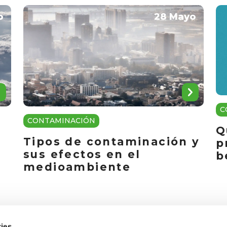
o
28 Mayo
C
CONTAMINACIÓN
Q
Tipos de contaminación y
p
sus efectos en el
b
medioambiente
ies