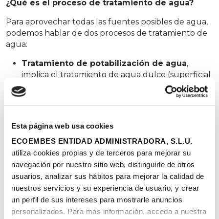
¿Qué es el proceso de tratamiento de agua?
Para aprovechar todas las fuentes posibles de agua,
podemos hablar de dos procesos de tratamiento de
agua:
Tratamiento de potabilización de agua
,
implica el tratamiento de agua dulce (superficial
o subterránea) para que se pueda consumir por
los seres humanos. Este proceso se lleva a cabo
en las Estaciones de Tratamiento de Agua
Potable (ETAP).
Esta página web usa cookies
Tratamiento de depuración de aguas
ECOEMBES ENTIDAD ADMINISTRADORA, S.L.U.
residuales
, proceso mediante el cual se depura
el agua que proviene de actividades industriales,
utiliza cookies propias y de terceros para mejorar su
agrícola y del uso doméstico para que pueda
navegación por nuestro sitio web, distinguirle de otros
volver a los ríos, mares y océanos. Este proceso se
usuarios, analizar sus hábitos para mejorar la calidad de
lleva a cabo en lo que comúnmente se
nuestros servicios y su experiencia de usuario, y crear
denomina depuradoras, aunque su nombre real
un perfil de sus intereses para mostrarle anuncios
es Estaciones Depuradoras de Aguas Residuales
personalizados. Para más información, acceda a nuestra