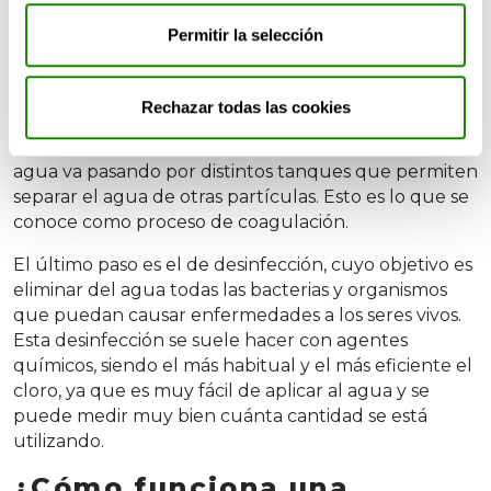
Permitir la selección
Las ETAP utilizan sobre todo la radiación ultravioleta
para eliminar esos elementos nocivos para los seres
vivos. ¿Cómo funciona una planta potabilizadora? El
Rechazar todas las cookies
primer paso es captar el agua de un lago, río o
embalse o aguas subterraneas. Posteriormente esa
agua va pasando por distintos tanques que permiten
separar el agua de otras partículas. Esto es lo que se
conoce como proceso de coagulación.
El último paso es el de desinfección, cuyo objetivo es
eliminar del agua todas las bacterias y organismos
que puedan causar enfermedades a los seres vivos.
Esta desinfección se suele hacer con agentes
químicos, siendo el más habitual y el más eficiente el
cloro, ya que es muy fácil de aplicar al agua y se
puede medir muy bien cuánta cantidad se está
utilizando.
¿Cómo funciona una