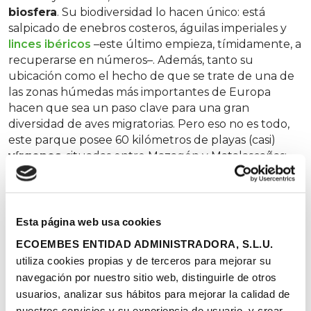
biosfera
. Su biodiversidad lo hacen único: está
salpicado de enebros costeros, águilas imperiales y
linces ibéricos
–este último empieza, tímidamente, a
recuperarse en números–. Además, tanto su
ubicación como el hecho de que se trate de una de
las zonas húmedas más importantes de Europa
hacen que sea un paso clave para una gran
diversidad de aves migratorias. Pero eso no es todo,
este parque posee 60 kilómetros de playas (casi)
vírgenes
, situadas entre Mazagón y Matalascañas:
las de Torre del Loro, Torre de la Higuera y Cuesta
Maneli
. Cada una con su propia peculiaridad, pero
todas ellas con un denominador común: están
rodeadas de una
biodiversidad
sinigual.
Esta página web usa cookies
ECOEMBES ENTIDAD ADMINISTRADORA, S.L.U.
utiliza cookies propias y de terceros para mejorar su
Pinedo, L`Arbre del Gos, El
navegación por nuestro sitio web, distinguirle de otros
Saler, La Garrofera, la
usuarios, analizar sus hábitos para mejorar la calidad de
nuestros servicios y su experiencia de usuario, y crear