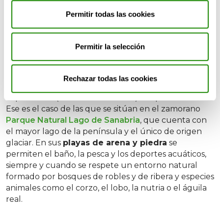
Arenales de Vigo-Los
Permitir todas las cookies
Enanos, El Folgoso, Custa
Llago y Viquiella (Castilla y
Permitir la selección
León)
Las
playas fluviales
no suelen ser tan conocidas
Rechazar todas las cookies
como las del litoral, pero no por ello son menos
importantes (a nivel ecosistémico) o espectaculares.
Ese es el caso de las que se sitúan en el zamorano
Parque Natural Lago de Sanabria
, que cuenta con
el mayor lago de la península y el único de origen
glaciar. En sus
playas de arena y piedra
se
permiten el baño, la pesca y los deportes acuáticos,
siempre y cuando se respete un entorno natural
formado por bosques de robles y de ribera y especies
animales como el corzo, el lobo, la nutria o el águila
real.