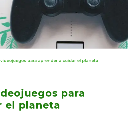
 videojuegos para aprender a cuidar el planeta
ideojuegos para
 el planeta