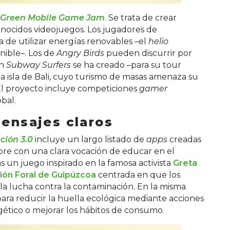
 Green Mobile Game Jam
. Se trata de crear
onocidos videojuegos. Los jugadores de
 de utilizar energías renovables –el
helio
nible–. Los de
Angry Birds
pueden discurrir por
En
Subway Surfers
se ha creado –para su tour
a isla de Bali, cuyo turismo de masas amenaza su
El proyecto incluye competiciones
gamer
obal.
ensajes claros
ción 3.0
incluye un largo listado de
apps
creadas
mpre con una clara vocación de educar en el
s un juego inspirado en la famosa activista
Greta
ión Foral de Guipúzcoa
centrada en que los
a lucha contra la contaminación. En la misma
ara reducir la huella ecológica mediante acciones
ético o mejorar los hábitos de consumo.