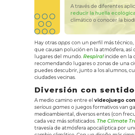
A través de diferentes apl
reducir la huella ecológic
climático o conocer la biod
Hay otras
apps
con un perfil más técnico
que causan polución en la atmósfera, así 
lugares del mundo.
Respira!
incide en la
recomendando lugares o zonas de una ciud
puedes descubrir, junto a los alumnos, 
ciudades vecinas.
Diversión con sentido
A medio camino entre el
videojuego com
serious games
o juegos formativos van ga
medioambiental, diversos entes (con frec
cada vez más sofisticados.
The Climate Tr
travesía de atmósfera apocalíptica por un
cambio climático. Con un diseño más simp