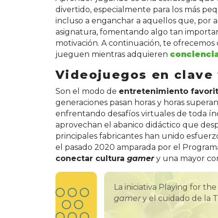
divertido, especialmente para los más p
incluso a enganchar a aquellos que, por 
asignatura, fomentando algo tan importan
motivación. A continuación, te ofrecemos
jueguen mientras adquieren
concienci
Videojuegos en clave
Son el modo de
entretenimiento favorit
generaciones pasan horas y horas superand
enfrentando desafíos virtuales de toda ín
aprovechan el abanico didáctico que despl
principales fabricantes han unido esfuerzos
el pasado 2020 amparada por el Programa 
conectar cultura
gamer
y una mayor conc
La iniciativa Playing for t
gamer
y el cuidado de la T