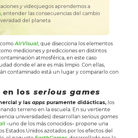
icaciones y videojuegos aprendemos a
a
, entender las consecuencias del cambio
iversidad del planeta
, como
AirVisual
, que disecciona los elementos
como mediciones y predicciones en distintos
 contaminación atmosférica, en este caso
ad donde el aire es más limpio. Con ellas,
cuán contaminado está un lugar y compararlo con
 en los
serious games
ercial y las
apps
puramente didácticas,
los
nando terreno en la escuela. En su vertiente
uencia universidades) desarrollan
serious games
ail
–uno de los más conocidos– propone una
os Estados Unidos azotados por los efectos del
le, el paquete
EarthGames
,
desarrollado por la