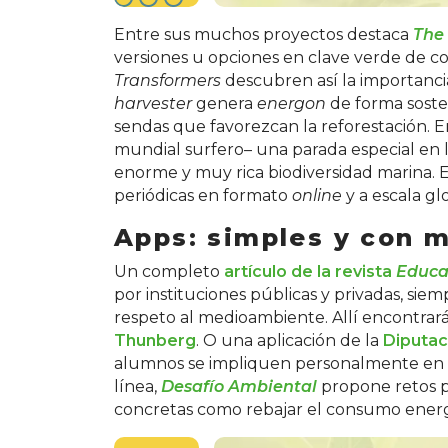
Entre sus muchos proyectos destaca
The
versiones u opciones en clave verde de c
Transformers
descubren así la importancia
harvester
genera
energon
de forma soste
sendas que favorezcan la reforestación. 
mundial surfero– una parada especial en l
enorme y muy rica biodiversidad marina. 
periódicas en formato
online
y a escala gl
Apps: simples y con m
Un completo
artículo de la revista
Educa
por instituciones públicas y privadas, sie
respeto al medioambiente. Allí encontrará
Thunberg
. O una aplicación de la
Diputac
alumnos se impliquen personalmente en l
línea,
Desafío Ambiental
propone retos p
concretas como rebajar el consumo energ