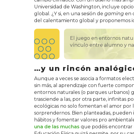
Universidad de Washington, incluye opcio
global. ¿Y si, en una sesión de
gaming
en c
del calentamiento global y proponemos i
El juego en entornos natu
vínculo entre alumno y na
…y un rincón analógic
Aunque a veces se asocia a formatos elect
sin más, al aprendizaje con fuerte compo
entornos naturales (o parques urbanos) 
trasciende a las, por otra parte, infinitas 
ecológicas no solo fomentan el amor por l
sorprendernos. Bien planteadas, pueden i
hábitos y fomentar valores pro ambientale
una de las muchas
que podéis encontrar en
Educación Física quizá permite, por su car