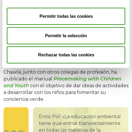
Así, la clave para solidificar una buena conciencia
ambiental tiene gran parte de base en el lugar
Permitir todas las cookies
donde más tiempo pasan: los centros educativos. En
los colegios y en los institutos se pueden llevar a
cabo distintas actividades que la fomenten: generar
Permitir la selección
debates y escuchar a los jóvenes de forma activa,
organizar eventos que permitan aprender de otros
para tomar acción, aprender a ser parte activa de la
Rechazar todas las cookies
solución plantando árboles o construyendo huertos
urbanos… las posibilidades son infinitas. De hecho,
Chawla, junto con otros colegas de profesión, ha
publicado el manual
Placemaking with Children
and Youth
con el objetivo de dar ideas de actividades
a desarrollar con los niños para fomentar su
conciencia verde.
Enric Pol: «La educación ambiental
tiene que entrar transversalmente
en todas las materias de la