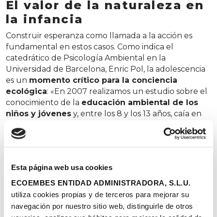
El valor de la naturaleza en
la infancia
Construir esperanza como llamada a la acción es
fundamental en estos casos. Como indica el
catedrático de Psicología Ambiental en la
Universidad de Barcelona, Enric Pol, la adolescencia
es un
momento crítico para la conciencia
ecológica
: «En 2007 realizamos un estudio sobre el
conocimiento de la
educación ambiental de los
niños y jóvenes
y, entre los 8 y los 13 años, caía en
picado. Repetimos el mismo estudio cuatro años
después para observar que su conocimiento de la
educación ambiental había caído a los niveles de los
chavales de 14 y 15 años, que eran aún más bajos».
Esta página web usa cookies
¿Qué había cambiado? Una mayor presencia en las
redes sociales, donde el proceso comunicativo está
ECOEMBES ENTIDAD ADMINISTRADORA, S.L.U.
plagado de información excesiva que incita a
utiliza cookies propias y de terceros para mejorar su
desconectar. A pesar del ejemplo de Thunberg y los
navegación por nuestro sitio web, distinguirle de otros
miles de
jóvenes por el clima
que no han dejado de