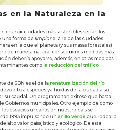
s en la Naturaleza en la
construir ciudades más sostenibles serían los
o una forma de
limpiar
el aire de las ciudades
anera en la que el planeta (y sus masas forestales)
dero de manera natural conseguimos medidas más
olución debería apoyarse, además, en otras medidas
contaminantes como
la reducción del tráfico
te de SBN es el de la
renaturalización del río
 devuelto a especies ya huidas de la ciudad a su
rar su caudal. Un programa tan exitoso que hasta
de Gobiernos municipales. Otro ejemplo de cómo
r los espacios urbanos en nuestro país se
desde 1993 impulsando un
anillo verde
que rodea la
alto valor paisajístico y ecológico. De esta
ando en un proyecto de reconstrucción de espacios