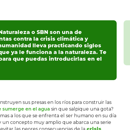
Naturaleza o SBN son una de
as contra la crisis climática y
humanidad lleva practicando siglos
 que ya le funciona a la naturaleza. Te
ara que puedas introducirlas en el
nstruyen sus presas en los ríos para construir las
e sumerge en el agua
sin que salpique una gota?
emas a los que se enfrenta el ser humano en su día
ay un concepto muy amplio que abarca una serie
o evitar las peores consecuencias de la
crisis