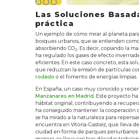
Las Soluciones Basada
práctica
Un ejemplo de cómo mirar al planeta para 
bosques urbanos, que se entienden com
absorbiendo CO
. Es decir, copiando la m
2
ha regulado los gases de efecto inverna
eficientes. En este caso concreto, esta s
que reduzcan la emisión de partículas 
rodado
o el fomento de energías limpias.
En España, un caso muy conocido y recien
Manzanares en Madrid
. Este proyecto ha
hábitat original, contribuyendo a recupe
ha conseguido mantener la cooperación 
se ha mirado a la naturaleza para repensa
encuentra en Vitoria-Gasteiz, que lleva 
ciudad en forma de parques periurbanos de 
manera, se lleva casi tres décadas trabaj