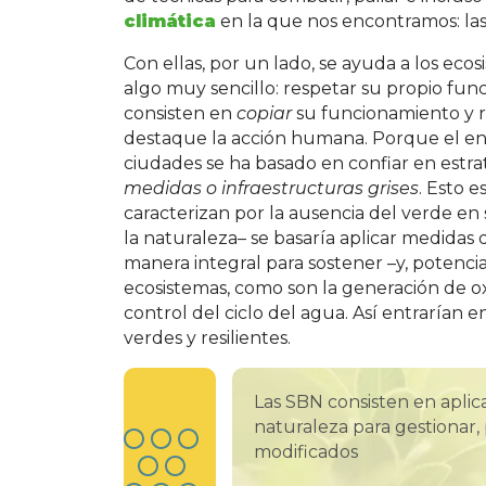
climática
en la que nos encontramos: las
Con ellas, por un lado, se ayuda a los eco
algo muy sencillo: respetar su propio fun
consisten en
copiar
su funcionamiento y r
destaque la acción humana. Porque el enf
ciudades se ha basado en confiar en estr
medidas o infraestructuras grises
. Esto 
caracterizan por la ausencia del verde en
la naturaleza– se basaría aplicar medidas 
manera integral para sostener –y, potenci
ecosistemas, como son la generación de ox
control del ciclo del agua. Así entrarían 
verdes y resilientes.
Las SBN consisten en aplica
naturaleza para gestionar,
modificados