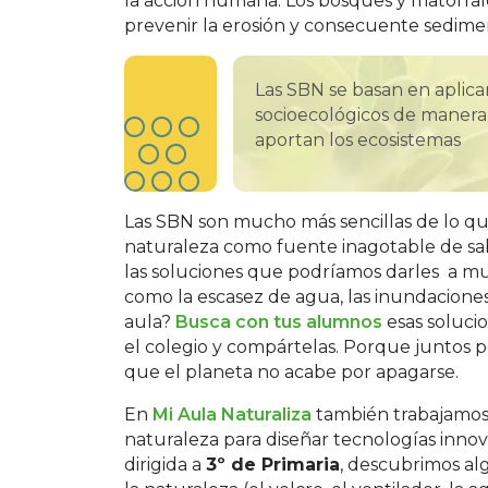
la acción humana. Los bosques y matorr
prevenir la erosión y consecuente sedime
Las SBN se basan en aplica
socioecológicos de manera 
aportan los ecosistemas
Las SBN son mucho más sencillas de lo que
naturaleza como fuente inagotable de sab
las soluciones que podríamos darles a mu
como la escasez de agua, las inundaciones
aula?
Busca con tus alumnos
esas soluci
el colegio y compártelas. Porque juntos 
que el planeta no acabe por apagarse.
En
Mi Aula Naturaliza
también trabajamos 
naturaleza para diseñar tecnologías innov
dirigida a
3º de Primaria
, descubrimos al