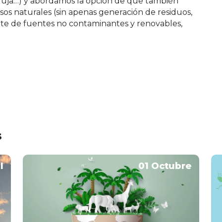
a aguja…) y abordamos la opción de que también
esos naturales (sin apenas generación de residuos,
e de fuentes no contaminantes y renovables,
s
l
01 Octubre