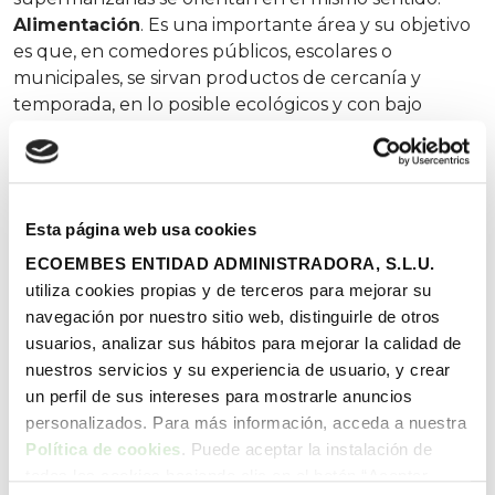
Alimentación
. Es una importante área y su objetivo
es que, en comedores públicos, escolares o
municipales, se sirvan productos de cercanía y
temporada, en lo posible ecológicos y con bajo
consumo de carne.
Residuos
. Promoviendo la
recogida selectiva y devolviendo periódicamente
información a la población para que sepa el destino
de lo que colocó en los contenedores. Favoreciendo
Esta página web usa cookies
el compostaje de calidad para evitar el crecimiento
de los vertederos y, en todo caso, canalizando y
ECOEMBES ENTIDAD ADMINISTRADORA, S.L.U.
aprovechando el gas metano allí producido.
utiliza cookies propias y de terceros para mejorar su
Apoyando la reutilización como paso previo al
navegación por nuestro sitio web, distinguirle de otros
reciclaje. Promoviendo las tiendas de reparaciones y
usuarios, analizar sus hábitos para mejorar la calidad de
los mercadillos de segunda mano.
Arbolado y
nuestros servicios y su experiencia de usuario, y crear
zonas verdes
, que mitiguen el efecto urbano de
un perfil de sus intereses para mostrarle anuncios
isla de calor
. Un árbol adulto absorbe 150 kilogramos
personalizados. Para más información, acceda a nuestra
de CO
por año, entre otros muchos beneficios. Debe
Política de cookies
. Puede aceptar la instalación de
2
respetarse la ratio de 5 metros cuadrados de zona
todas las cookies haciendo clic en el botón “Aceptar