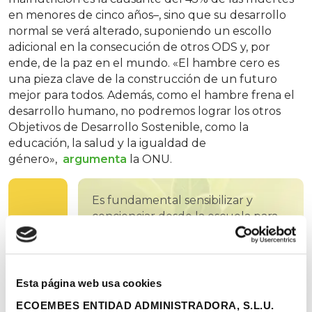
en menores de cinco años–, sino que su desarrollo
normal se verá alterado, suponiendo un escollo
adicional en la consecución de otros ODS y, por
ende, de la paz en el mundo. «El hambre cero es
una pieza clave de la construcción de un futuro
mejor para todos. Además, como el hambre frena el
desarrollo humano, no podremos lograr los otros
Objetivos de Desarrollo Sostenible, como la
educación, la salud y la igualdad de
género»,
argumenta
la ONU.
Es fundamental sensibilizar y
concienciar desde la escuela para
reducir los alimentos que acaban
en la basura cada día
Esta página web usa cookies
Buscar soluciones para
ECOEMBES ENTIDAD ADMINISTRADORA, S.L.U.