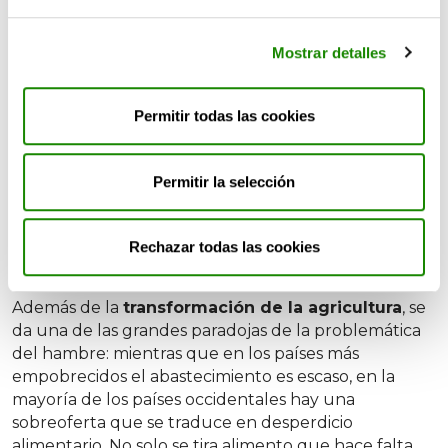
de carbono con enfoques ecológicos para el
transporte y la refrigeración».
Mostrar detalles
En Europa, 89 millones de
Permitir todas las cookies
toneladas de alimentos en buen
estado acaban en el contenedor
cada año
Permitir la selección
¿Y si impulsamos el cambio
Rechazar todas las cookies
desde el colegio?
Además de la
transformación de la agricultura
, se
da una de las grandes paradojas de la problemática
del hambre: mientras que en los países más
empobrecidos el abastecimiento es escaso, en la
mayoría de los países occidentales hay una
sobreoferta que se traduce en desperdicio
alimentario. No solo se tira alimento que hace falta