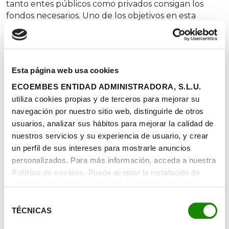
tanto entes públicos como privados consigan los
fondos necesarios. Uno de los objetivos en esta
COP26 es conseguir el compromiso de que cien
billones de dólares sean movilizados anualmente,
por entidades públicas, para frenar el calentamiento
global. Respecto al capital privado, se necesita
Esta página web usa cookies
movilizar trillones de dólares para conseguir que las
emisiones de gases de efecto invernadero lleguen a
ECOEMBES ENTIDAD ADMINISTRADORA, S.L.U.
cero en el 2050.
utiliza cookies propias y de terceros para mejorar su
navegación por nuestro sitio web, distinguirle de otros
usuarios, analizar sus hábitos para mejorar la calidad de
La protección de los espacios
nuestros servicios y su experiencia de usuario, y crear
naturales evitará que un billón de
un perfil de sus intereses para mostrarle anuncios
personas siga en riesgo por los
personalizados. Para más información, acceda a nuestra
adversos fenómenos que causa el
Política de cookies
. Puede aceptar la instalación de
calentamiento global
todas las cookies haciendo clic en el botón “Aceptar
cookies”, configurar tus preferencias haciendo clic en el
Selección
botón “Configurar cookies”, o rechazar su instalación,
TÉCNICAS
de
Compromiso
. La inacción no es una opción. Hay que
haciendo clic en el botón “Rechazar cookies”.
actuar de inmediato. Las dos frases anteriores son, en
consentimiento