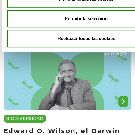
BIODIVERSIDAD
Día de los Animales: historia,
Permitir la selección
significado y celebración
Rechazar todas las cookies
21 Mayo
BIODIVERSIDAD
Edward O. Wilson, el Darwin