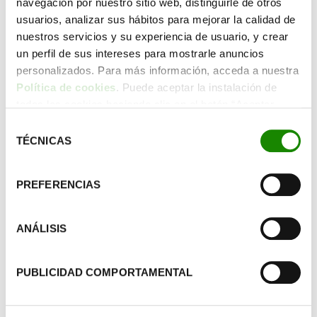
navegación por nuestro sitio web, distinguirle de otros
usuarios, analizar sus hábitos para mejorar la calidad de
nuestros servicios y su experiencia de usuario, y crear
un perfil de sus intereses para mostrarle anuncios
personalizados. Para más información, acceda a nuestra
Política de cookies
. Puede aceptar la instalación de
todas las cookies haciendo clic en el botón “Aceptar
Últimos artículos de Esther
cookies”, configurar tus preferencias haciendo clic en el
Selección
Peñas Domingo
botón “Configurar cookies”, o rechazar su instalación,
TÉCNICAS
de
haciendo clic en el botón “Rechazar cookies”.
consentimiento
11 Febrero
PREFERENCIAS
ANÁLISIS
PUBLICIDAD COMPORTAMENTAL