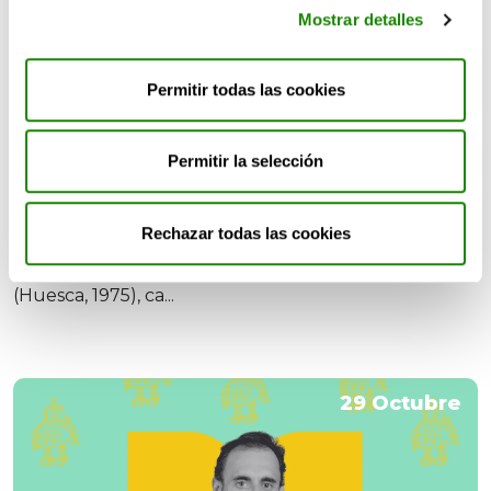
Mostrar detalles
OPINIÓN
Permitir todas las cookies
«Ha habido otros momentos de
calentamiento global, pero en este el
Permitir la selección
planeta no está teniendo tiempo de
adaptarse»
Rechazar todas las cookies
En el Día Internacional de la Mujer y la Niña en la
Ciencia hablamos con la paleontóloga Laia Alegret
(Huesca, 1975), ca...
29 Octubre