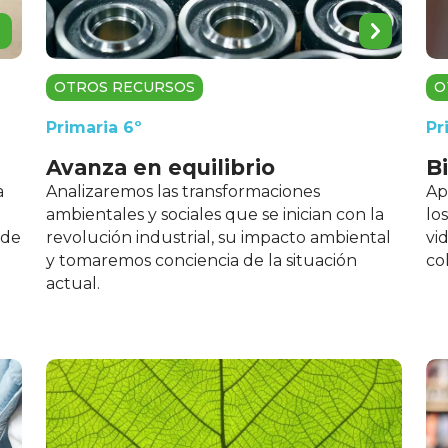
OTROS RECURSOS
O
Primaria 6º
Pr
Avanza en equilibrio
B
a
Analizaremos las transformaciones
Ap
ambientales y sociales que se inician con la
lo
 de
revolución industrial, su impacto ambiental
vi
y tomaremos conciencia de la situación
co
actual.