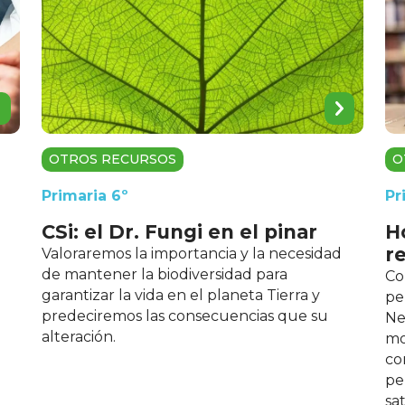
O
OTROS RECURSOS
Pr
Primaria 6º
H
CSi: el Dr. Fungi en el pinar
r
Valoraremos la importancia y la necesidad
de mantener la biodiversidad para
Co
garantizar la vida en el planeta Tierra y
pe
predeciremos las consecuencias que su
Ne
alteración.
mo
co
pe
sa