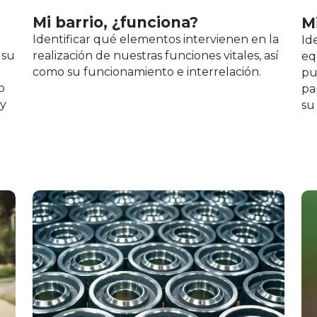
Mi barrio, ¿funciona?
M
Identificar qué elementos intervienen en la
Id
 su
realización de nuestras funciones vitales, así
eq
como su funcionamiento e interrelación.
pu
o
pa
 y
su