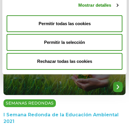
armonía
Mostrar detalles
Naturaliza invita un año más a la comunidad escolar
a celebrar el DÍA MUNDIAL DE LA EDUCACIÓN
Permitir todas las cookies
AMBIENTAL con una semana de actividades para
continuar trabajando la cultura de la sostenibilidad
en los centros escolares.
Permitir la selección
Rechazar todas las cookies
SEMANAS REDONDAS
I Semana Redonda de la Educación Ambiental
2021