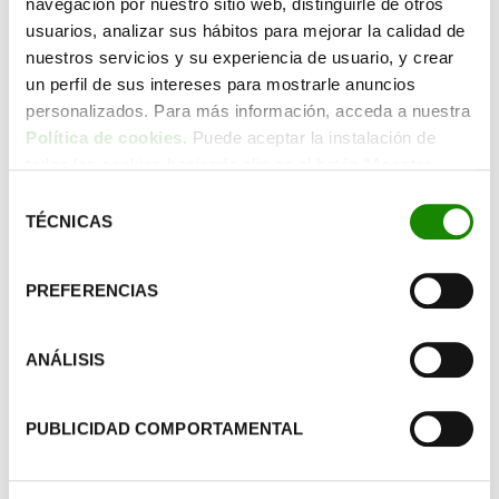
navegación por nuestro sitio web, distinguirle de otros
usuarios, analizar sus hábitos para mejorar la calidad de
nuestros servicios y su experiencia de usuario, y crear
un perfil de sus intereses para mostrarle anuncios
personalizados. Para más información, acceda a nuestra
Política de cookies
. Puede aceptar la instalación de
todas las cookies haciendo clic en el botón “Aceptar
cookies”, configurar tus preferencias haciendo clic en el
Selección
botón “Configurar cookies”, o rechazar su instalación,
TÉCNICAS
de
haciendo clic en el botón “Rechazar cookies”.
consentimiento
PREFERENCIAS
ANÁLISIS
SEMANAS REDONDAS
PUBLICIDAD COMPORTAMENTAL
IV Semana Redonda de Naturaliza 2024
Una semana redonda con ritmo y