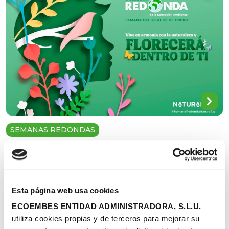
SEMANAS REDONDAS
V Semana Redonda de Naturaliza 2025
Busca la armonía en la naturaleza
Una Semana Redonda dedicada a la salud
Esta página web usa cookies
¿Cómo influimos los seres humanos en la salud de los
ECOEMBES ENTIDAD ADMINISTRADORA, S.L.U.
ecosistemas y del planeta? ¿Puede la naturaleza
mejorar nuestra salud?
utiliza cookies propias y de terceros para mejorar su