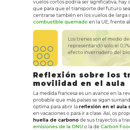
vuelos cortos podría ser significativa, ha
que para que el transporte del futuro s
centrarse también en los vuelos de larga 
combustible quemado
en la UE, frente a
Los trenes son el medio de
representando solo el 0,1%
efecto invernadero del bl
Reflexión sobre los t
movilidad en el aula
La medida francesa es un avance en la rev
probable que más países se sigan sumando 
óptima para abrir la
reflexión en el aul
en vacaciones o para ir a clase. Así, os pr
huella de carbono
de sus trayectos a tr
emisiones de la ONU
o la de
Carbon Foo