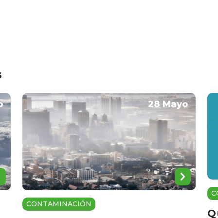
s
o
28 Mayo
C
CONTAMINACIÓN
Q