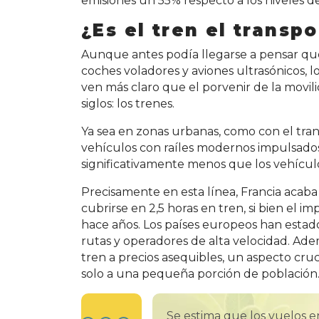
emisiones un 55% respecto a los niveles d
¿Es el tren el transpo
Aunque antes podía llegarse a pensar que 
coches voladores y aviones ultrasónicos, l
ven más claro que el porvenir de la movili
siglos: los trenes.
Ya sea en zonas urbanas, como con el tran
vehículos con raíles modernos impulsado
significativamente menos que los vehícul
Precisamente en esta línea, Francia acab
cubrirse en 2,5 horas en tren, si bien el i
hace años. Los países europeos han estad
rutas y operadores de alta velocidad. Ad
tren a precios asequibles, un aspecto cruc
solo a una pequeña porción de población
Se estima que los vuelos 