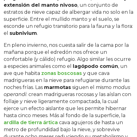
extensión del manto nivoso
, un conjunto de
estratos de nieve capaz de albergar vida no solo en la
superficie. Entre el mullido manto y el suelo, se
esconde un refugio transitorio para la fauna y la flora:
el
subnivium
.
En pleno invierno, nos cuesta salir de la cama por la
mañana porque el edredón nos ofrece un
confortable (y cálido) refugio. Algo similar les ocurre
a especies animales como el
lagópodo común
, un
ave que habita
zonas boscosas
y que cava
madrigueras en la nieve para refugiarse durante las
noches frías. Las
marmotas
siguen el mismo
modus
operandi
: crean madrigueras rocosas y las aíslan con
follaje y nieve ligeramente compactada, la cual
ejerce un efecto aislante que les permite hibernar
hasta cinco meses. Más al fondo de la superficie, la
ardilla de tierra ártica
cava agujeros de hasta un
metro de profundidad bajo la nieve, y sobrevive
durante ocho meses reduciendo su metabolismo y