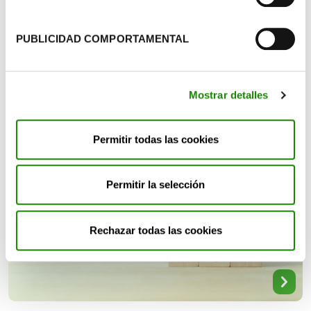
SOSTENIBILIDAD
PUBLICIDAD COMPORTAMENTAL
Día Internacional Libre de
Bolsas de Plástico: qué es y
por qué se celebra
Mostrar detalles
28 Enero
Permitir todas las cookies
Permitir la selección
Rechazar todas las cookies