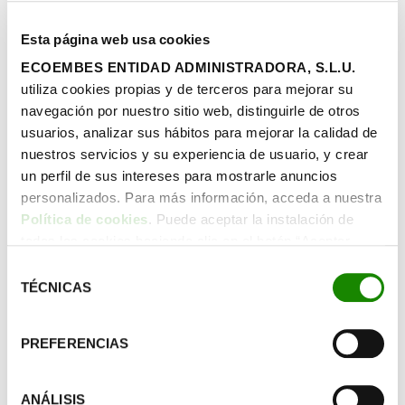
Esta página web usa cookies
ECOEMBES ENTIDAD ADMINISTRADORA, S.L.U.
utiliza cookies propias y de terceros para mejorar su
navegación por nuestro sitio web, distinguirle de otros
Artículos relacionados
usuarios, analizar sus hábitos para mejorar la calidad de
nuestros servicios y su experiencia de usuario, y crear
un perfil de sus intereses para mostrarle anuncios
10 Junio
personalizados. Para más información, acceda a nuestra
Política de cookies
. Puede aceptar la instalación de
todas las cookies haciendo clic en el botón “Aceptar
cookies”, configurar tus preferencias haciendo clic en el
Selección
botón “Configurar cookies”, o rechazar su instalación,
TÉCNICAS
de
haciendo clic en el botón “Rechazar cookies”.
consentimiento
PREFERENCIAS
ANÁLISIS