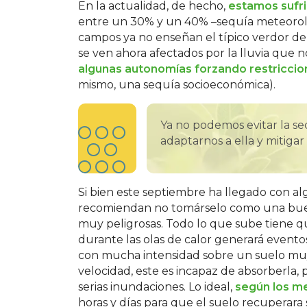
En la actualidad, de hecho,
estamos sufr
entre un 30% y un 40% –sequía meteoroló
campos ya no enseñan el típico verdor de 
se ven ahora afectados por la lluvia que 
algunas autonomías forzando restricci
mismo, una sequía socioeconómica).
Ya no podemos evitar la se
adaptarnos a ella y mitigar
Si bien este septiembre ha llegado con alg
recomiendan no tomárselo como una buena
muy peligrosas. Todo lo que sube tiene q
durante las olas de calor generará even
con mucha intensidad sobre un suelo muy 
velocidad, este es incapaz de absorberla
serias inundaciones. Lo ideal,
según los m
horas y días para que el suelo recuperara s