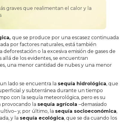
ás graves que realimentan el calor y la
s
gica
,
que se produce por una escasez continuada
cada por factores naturales, está también
deforestación o la excesiva emisión de gases de
 allá de los evidentes, se encuentran
rtes, una menor cantidad de nubes y una menor
r un lado se encuentra la
sequ
ía hidroló
gica
, que
 superficial y subterránea durante un tiempo
empo con la sequía meteorológica, pero es su
ba provocando la
sequ
í
a agr
í
cola
–demasiado
tivo– y, por último, la
sequ
í
a socioecon
ó
mica
,
ada, y la
sequ
í
a ecol
ó
gica
, que se da cuando los