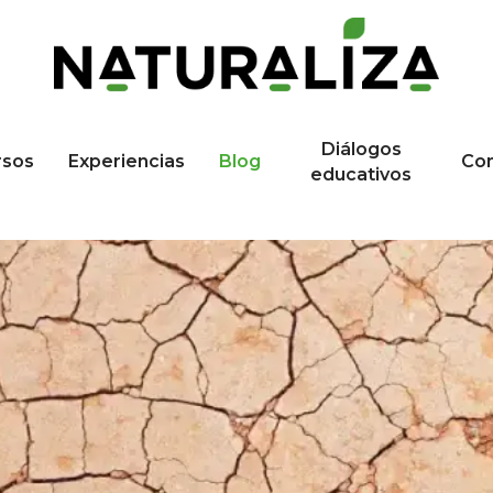
Diálogos
rsos
Experiencias
Blog
Co
educativos