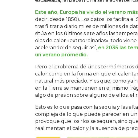
escaseaba, lanzaban una seria advertencia
Este año, Europa ha vivido el verano má
decir, desde 1850). Los datos los facilita 
tras filtrar a diario miles de millones de d
sitúa en los últimos siete años las tempe
olas de calor «extraordinarias», todo vien
acelerando: de seguir así,
en 2035 las tem
un verano promedio.
Pero el problema de unos termómetros di
calor como en la forma en que el calentam
natural más preciado. Y es que, como ya h
en la Tierra se mantienen en el mismo frág
algo de presión sobre alguno de ellos, el 
Esto es lo que pasa con la sequía y las a
compleja de lo que puede parecer en un pr
provoque que los ríos se sequen, sino qu
realimentan el calor y la ausencia de preci