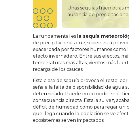
Unas sequías traen otras m
ausencia de precipitacione
La fundamental es
la sequ
í
a meteorol
ó
de precipitaciones que, si bien está provo
exacerbada por factores humanos como la 
efecto invernadero. Entre sus efectos, más
temperaturas más altas, vientos más fue
recarga de los cauces.
Esta clase de sequía provoca el resto: po
señala la falta de disponibilidad de agua
determinado. Puede no coincidir en el ti
consecuencia directa. Esta, a su vez, aca
déficit de humedad como para regar un cul
que llega cuando la población se ve afect
ecosistemas se ven impactados.