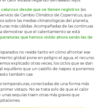
: el calor estaba llegando demasiado lejos.
s caluroso desde que se tienen registros
(es
el Servicio de Cambio Climático de Copernicus, que
atos sobre las medias climatológicas del planeta,
raturas más cálidas. Acompañadas de las continuas
e a demostrar que el calentamiento se está
peraturas que hemos vivido ahora serán las de
sparados no reside tanto en cómo afrontar ese
iento global pone en peligro el agua, el recurso
emos explicado otras veces, los ciclos que se dan
il equilibrio que un castillo de naipes: si ponemos
resto también cae.
ltas temperaturas, conectadas de una forma más
imer vistazo. No se trata solo de que el calor
e unas sequías traen otras más graves que
pitaciones.