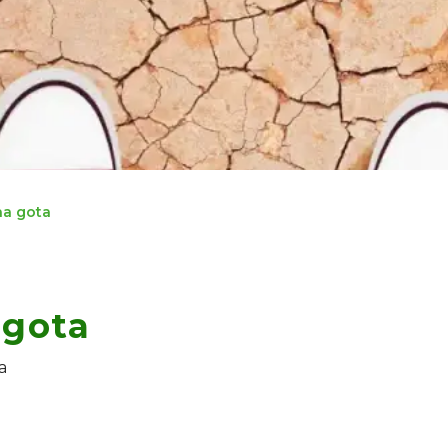
na gota
 gota
a