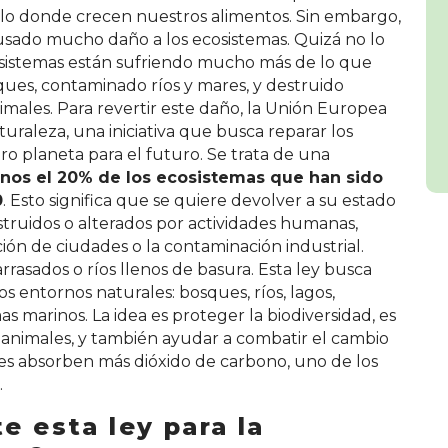
elo donde crecen nuestros alimentos. Sin embargo,
sado mucho daño a los ecosistemas. Quizá no lo
osistemas están sufriendo mucho más de lo que
es, contaminado ríos y mares, y destruido
males. Para revertir este daño, la Unión Europea
uraleza, una iniciativa que busca reparar los
o planeta para el futuro. Se trata de una
enos el 20% de los ecosistemas que han sido
0
. Esto significa que se quiere devolver a su estado
truidos o alterados por actividades humanas,
ción de ciudades o la contaminación industrial.
asados o ríos llenos de basura. Esta ley busca
os entornos naturales: bosques, ríos, lagos,
s marinos. La idea es proteger la biodiversidad, es
y animales, y también ayudar a combatir el cambio
les absorben más dióxido de carbono, uno de los
.
e esta ley para la