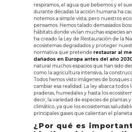
respiramos, el agua que bebemos y el su
durante décadas la acción humana ha cau
notemos a simple vista, pero nuestros ec
pensamos. Hemos talado demasiados bosqu
hábitats donde vivían muchas especies ani
ha creado la Ley de Restauración de la Nat
ecosistemas degradados y proteger nuestr
normativa que pretende
restaurar al m
dañados en Europa antes del año 203
natural muchos espacios que han sido des
como la agricultura intensiva, la construc
Todos hemos visto imágenes de bosques arr
cambiar esa realidad. La ley abarca todos l
praderas, humedales y hasta los ecosistema
decir, la variedad de especies de plantas 
climático, ya que los ecosistemas saludab
principales gases que calientan el planeta
¿Por qué es important