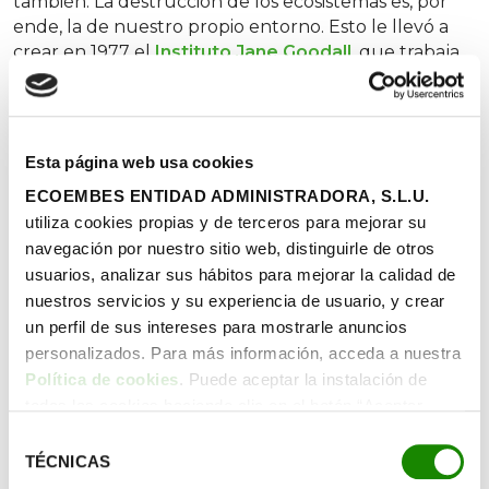
también. La destrucción de los ecosistemas es, por
ende, la de nuestro propio entorno. Esto le llevó a
crear en 1977 el
Instituto Jane Goodall
,
que trabaja
para preservar no solo a los chimpancés, sino los
ecosistemas en general, investigando y analizando la
relación entre ser humano y naturaleza, lo que
podemos aprender de ella y la necesidad de cambiar
Esta página web usa cookies
de paradigma cultural para construir un mundo
ECOEMBES ENTIDAD ADMINISTRADORA, S.L.U.
basado en el respeto y la conexión con el medio
utiliza cookies propias y de terceros para mejorar su
natural.
navegación por nuestro sitio web, distinguirle de otros
También tardó poco en concluir la
relación directa
usuarios, analizar sus hábitos para mejorar la calidad de
que existe entre conservación y pobreza
: cuando
nuestros servicios y su experiencia de usuario, y crear
eres pobre,
explica la primatóloga
, puedes llegar a
un perfil de sus intereses para mostrarle anuncios
talar los árboles de tu entorno para conseguir un
personalizados. Para más información, acceda a nuestra
poco más de tierra cultivable. Tu único objetivo es
Política de cookies
. Puede aceptar la instalación de
plantar alimentos que te permitan sobrevivir.
todas las cookies haciendo clic en el botón “Aceptar
cookies”, configurar tus preferencias haciendo clic en el
Por eso, Goodall asegura que si no eliminamos la
Selección
botón “Configurar cookies”, o rechazar su instalación,
TÉCNICAS
creciente pobreza y desigualdad
que hay en el
de
haciendo clic en el botón “Rechazar cookies”.
mundo, no podremos frenar la destrucción de los