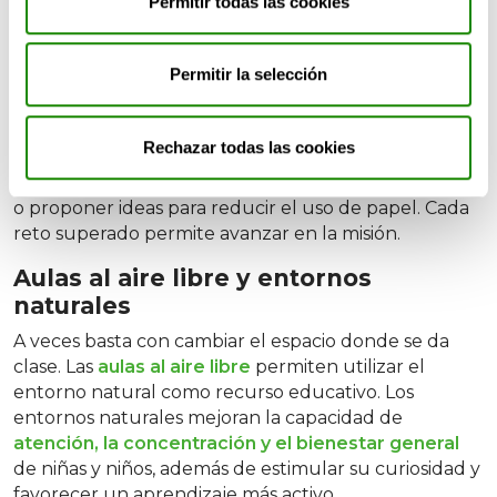
Permitir todas las cookies
digitales
La gamificación consiste en aplicar elementos
Permitir la selección
propios de los juegos en el aprendizaje. Esto puede
incluir retos, puntos, niveles o misiones. Se puede
convertir una unidad sobre reciclaje en una misión
Rechazar todas las cookies
para salvar el planeta. Los alumnos reciben
diferentes retos, como identificar residuos en el aula
o proponer ideas para reducir el uso de papel. Cada
reto superado permite avanzar en la misión.
Aulas al aire libre y entornos
naturales
A veces basta con cambiar el espacio donde se da
clase. Las
aulas al aire libre
permiten utilizar el
entorno natural como recurso educativo. Los
entornos naturales mejoran la capacidad de
atención, la concentración y el bienestar general
de niñas y niños, además de estimular su curiosidad y
favorecer un aprendizaje más activo.