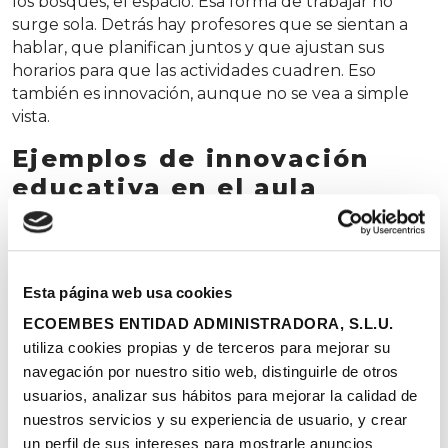
los bosques, el espacio. Esa forma de trabajar no
surge sola. Detrás hay profesores que se sientan a
hablar, que planifican juntos y que ajustan sus
horarios para que las actividades cuadren. Eso
también es innovación, aunque no se vea a simple
vista.
Ejemplos de innovación
educativa en el aula
Existen muchas metodologías que ayudan a
transformar el aprendizaje en una experiencia más
participativa.
Esta página web usa cookies
Aprendizaje cooperativo
ECOEMBES ENTIDAD ADMINISTRADORA, S.L.U.
El
aprendizaje cooperativo
propone una forma de
utiliza cookies propias y de terceros para mejorar su
trabajar en la que los alumnos no solo comparten
navegación por nuestro sitio web, distinguirle de otros
mesa, sino que dependen unos de otros para
usuarios, analizar sus hábitos para mejorar la calidad de
alcanzar un objetivo común. En lugar de realizar
nuestros servicios y su experiencia de usuario, y crear
tareas individuales, se organizan en pequeños
un perfil de sus intereses para mostrarle anuncios