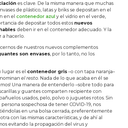
ciación
es clave. De la misma manera que muchas
vases de plástico, latas y briks se depositan en el
ón en el
contenedor azul
y el vidrio en el verde,
tancia de depositar todos estos
nuevos
chables
deben ir en el contenedor adecuado. Y la
 a hacerlo.
cernos de nuestros nuevos complementos
s guantes son envases
, por lo tanto, no los
 lugar es el
contenedor gris
–o con tapa naranja–
denominan
el resto
. Nada de lo que acaba en él se
ramos! Una manera de entenderlo –sobre todo para
carillas y guantes comparten recipiente con
pañuelos usados, pelo, polvo o juguetes rotos. Sin
na persona sospechosa de tener COVID-19, nos
tiéndolas en una bolsa cerrada, preferentemente
otra con las mismas características, y de ahí al
os evitando la propagación del virus y