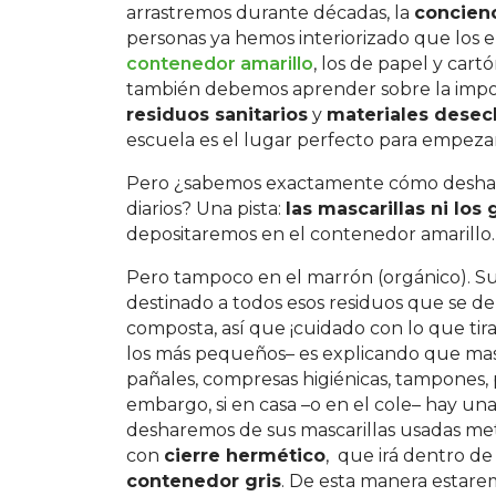
arrastremos durante décadas, la
concien
personas ya hemos interiorizado que los en
contenedor amarillo
, los de papel y cart
también debemos aprender sobre la impor
residuos sanitarios
y
materiales dese
escuela es el lugar perfecto para empezar
Pero ¿sabemos exactamente cómo desha
diarios? Una pista:
las mascarillas ni lo
depositaremos en el contenedor amarillo.
Pero tampoco en el marrón (orgánico). Su
destinado a todos esos residuos que se 
composta, así que ¡cuidado con lo que ti
los más pequeños– es explicando que mas
pañales, compresas higiénicas, tampones, 
embargo, si en casa –o en el cole– hay u
desharemos de sus mascarillas usadas me
con
cierre hermético
, que irá dentro de 
contenedor gris
. De esta manera estarem