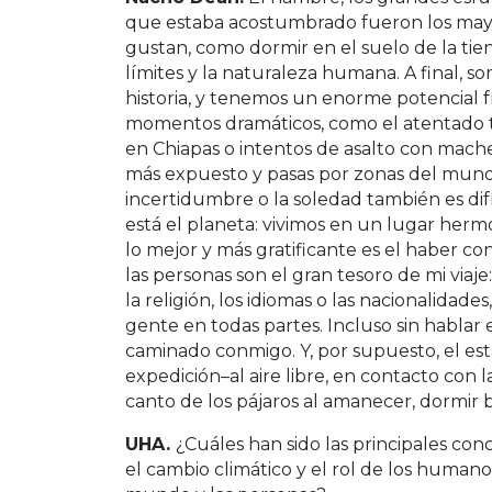
que estaba acostumbrado fueron los mayo
gustan, como dormir en el suelo de la t
límites y la naturaleza humana. A final, 
historia, y tenemos un enorme potencial 
momentos dramáticos, como el atentado t
en Chiapas o intentos de asalto con mache
más expuesto y pasas por zonas del mundo
incertidumbre o la soledad también es difíc
está el planeta: vivimos en un lugar herm
lo mejor y más gratificante es el haber c
las personas son el gran tesoro de mi viaj
la religión, los idiomas o las nacionalida
gente en todas partes. Incluso sin habla
caminado conmigo. Y, por supuesto, el es
expedición–al aire libre, en contacto con la
canto de los pájaros al amanecer, dormir ba
UHA.
¿Cuáles han sido las principales co
el cambio climático y el rol de los humano