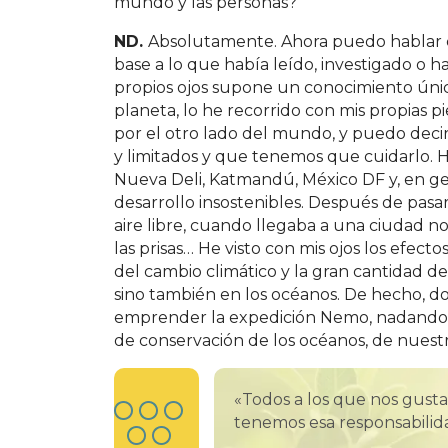
mundo y las personas?
ND.
Absolutamente. Ahora puedo hablar 
base a lo que había leído, investigado o h
propios ojos supone un conocimiento únic
planeta, lo he recorrido con mis propias pi
por el otro lado del mundo, y puedo decir
y limitados y que tenemos que cuidarlo. 
Nueva Deli, Katmandú, México DF y, en ge
desarrollo insostenibles. Después de pasa
aire libre, cuando llegaba a una ciudad not
las prisas… He visto con mis ojos los efec
del cambio climático y la gran cantidad d
sino también en los océanos. De hecho, d
emprender la expedición Nemo, nadando l
de conservación de los océanos, de nuestras
«Todos a los que nos gusta 
tenemos esa responsabilida