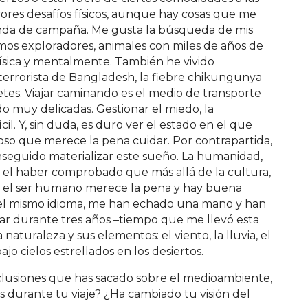
res desafíos físicos, aunque hay cosas que me
ienda de campaña. Me gusta la búsqueda de mis
somos exploradores, animales con miles de años de
física y mentalmente. También he vivido
errorista de Bangladesh, la fiebre chikungunya
tes. Viajar caminando es el medio de transporte
 muy delicadas. Gestionar el miedo, la
il. Y, sin duda, es duro ver el estado en el que
oso que merece la pena cuidar. Por contrapartida,
onseguido materializar este sueño. La humanidad,
e: el haber comprobado que más allá de la cultura,
des, el ser humano merece la pena y hay buena
r el mismo idioma, me han echado una mano y han
tar durante tres años –tiempo que me llevó esta
 naturaleza y sus elementos: el viento, la lluvia, el
jo cielos estrellados en los desiertos.
nclusiones que has sacado sobre el medioambiente,
s durante tu viaje? ¿Ha cambiado tu visión del