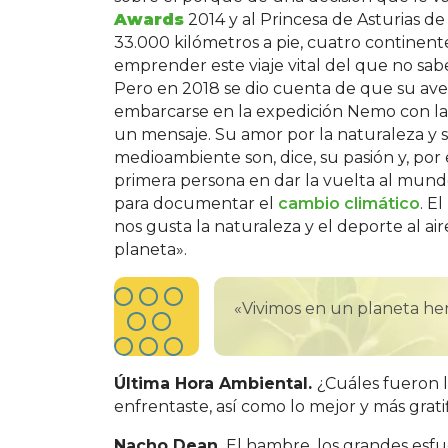
Awards
2014 y al Princesa de Asturias de
33.000 kilómetros a pie, cuatro continente
emprender este viaje vital del que no sabe
Pero en 2018 se dio cuenta de que su av
embarcarse en la expedición Nemo con la 
un mensaje. Su amor por la naturaleza y su
medioambiente son, dice, su pasión y, por e
primera persona en dar la vuelta al mun
para documentar el
cambio climático
. E
nos gusta la naturaleza y el deporte al ai
planeta».
«Vivimos en un planeta h
Última Hora Ambiental.
¿Cuáles fueron l
enfrentaste, así como lo mejor y más grati
Nacho Dean.
El hambre, los grandes esfue