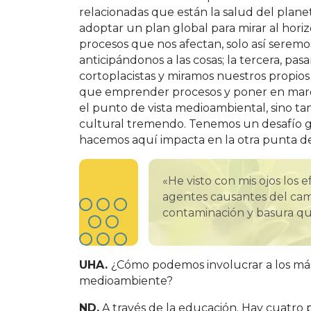
relacionadas que están la salud del planet
adoptar un plan global para mirar al hori
procesos que nos afectan, solo así seremo
anticipándonos a las cosas; la tercera, pas
cortoplacistas y miramos nuestros propios 
que emprender procesos y poner en march
el punto de vista medioambiental, sino t
cultural tremendo. Tenemos un desafío gl
hacemos aquí impacta en la otra punta de
«He visto con mis ojos los 
agentes causantes del camb
contaminación y basura q
UHA.
¿Cómo podemos involucrar a los más
medioambiente?
ND.
A través de la educación. Hay cuatro pi