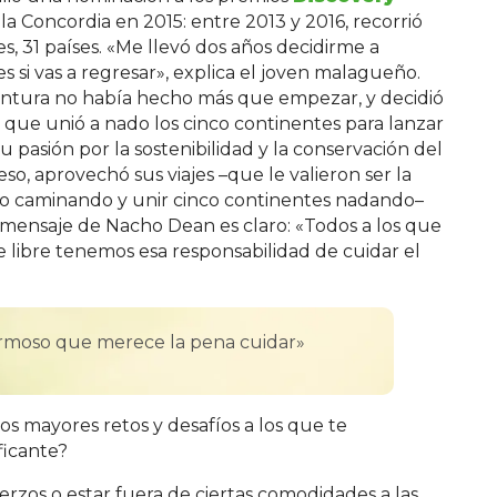
 la Concordia en 2015: entre 2013 y 2016, recorrió
s, 31 países. «Me llevó dos años decidirme a
s si vas a regresar», explica el joven malagueño.
entura no había hecho más que empezar, y decidió
que unió a nado los cinco continentes para lanzar
 pasión por la sostenibilidad y la conservación del
so, aprovechó sus viajes –que le valieron ser la
do caminando y unir cinco continentes nadando–
l mensaje de Nacho Dean es claro: «Todos a los que
re libre tenemos esa responsabilidad de cuidar el
ermoso que merece la pena cuidar»
os mayores retos y desafíos a los que te
ficante?
rzos o estar fuera de ciertas comodidades a las