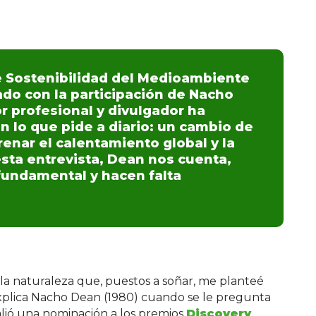
de Sostenibilidad del Medioambiente
do con la participación de Nacho
or profesional y divulgador ha
n lo que pide a diario: un cambio de
renar el calentamiento global y la
esta entrevista, Dean nos cuenta,
fundamental y hacen falta
la naturaleza que, puestos a soñar, me planteé
xplica Nacho Dean (1980) cuando se le pregunta
alió una nominación a los premios
Discovery