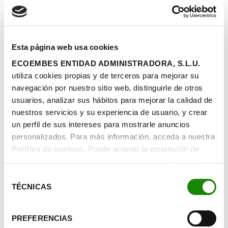
responsable.
Por lógica, el ecoturismo ha de ser más austero. Y
cuando realmente haya que comprar algo, se puede
convertir en una actividad familiar, en la que todos
Esta página web usa cookies
indaguemos sobre la procedencia y elaboración del
ECOEMBES ENTIDAD ADMINISTRADORA, S.L.U.
producto que necesitamos. Porque apostar por la
utiliza cookies propias y de terceros para mejorar su
slow fashion
y las marcas sostenibles son un esencial
navegación por nuestro sitio web, distinguirle de otros
del
ecoverano.
usuarios, analizar sus hábitos para mejorar la calidad de
nuestros servicios y su experiencia de usuario, y crear
El turismo sostenible supone un
un perfil de sus intereses para mostrarle anuncios
despertar al «menos es más»
personalizados. Para más información, acceda a nuestra
Política de cookies
. Puede aceptar la instalación de
todas las cookies haciendo clic en el botón “Aceptar
Ecoturismo ‘made in Spain’
cookies”, configurar tus preferencias haciendo clic en el
Selección
botón “Configurar cookies”, o rechazar su instalación,
TÉCNICAS
de
España vive un auténtico
boom
de alojamientos
haciendo clic en el botón “Rechazar cookies”.
consentimiento
ecoturísticos, desde edificaciones rurales que han
completado la transición energética hacia a las
PREFERENCIAS
renovables y se abastecen de productos locales