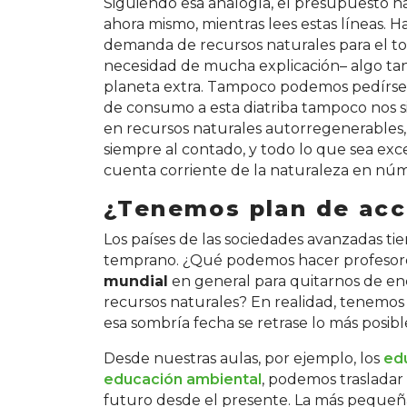
Siguiendo esa analogía, el presupuesto n
ahora mismo, mientras lees estas líneas. Ha
demanda de recursos naturales para el to
necesidad de mucha explicación– algo ta
planeta extra. Tampoco podemos pedírselo
de consumo a esta diatriba tampoco nos sir
en recursos naturales autorregenerables, 
siempre al contado, y todo lo que sea exced
cuenta corriente de la naturaleza en núm
¿Tenemos plan de acc
Los países de las sociedades avanzadas ti
temprano. ¿Qué podemos hacer profesores,
mundial
en general para quitarnos de e
recursos naturales? En realidad, tenemos
esa sombría fecha se retrase lo más posibl
Desde nuestras aulas, por ejemplo, los
ed
educación ambiental
, podemos trasladar
futuro desde el presente. La más pequeña