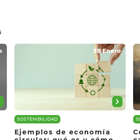
s
o
28 Enero
SOSTENIBILIDAD
S
Ejemplos de economía
C
circular: qué es y cómo
c