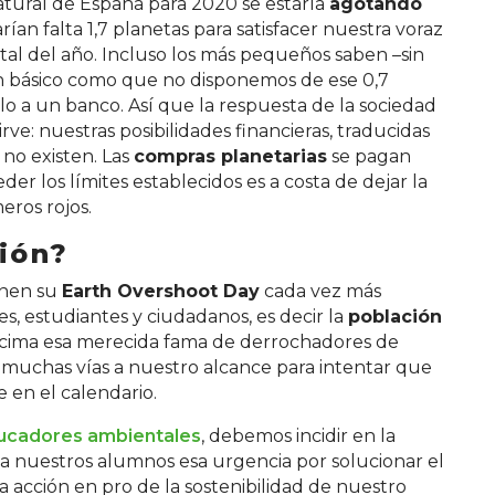
atural de España para 2020 se estaría
agotando
rían falta 1,7 planetas para satisfacer nuestra voraz
tal del año. Incluso los más pequeños saben –sin
n básico como que no disponemos de ese 0,7
 a un banco. Así que la respuesta de la sociedad
ve: nuestras posibilidades financieras, traducidas
no existen. Las
compras planetarias
se pagan
er los límites establecidos es a costa de dejar la
eros rojos.
ión?
enen su
Earth Overshoot Day
cada vez más
 estudiantes y ciudadanos, es decir la
población
ncima esa merecida fama de derrochadores de
 muchas vías a nuestro alcance para intentar que
e en el calendario.
ucadores ambientales
, debemos incidir en la
 a nuestros alumnos esa urgencia por solucionar el
 acción en pro de la sostenibilidad de nuestro