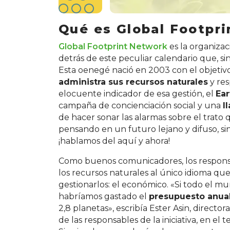
Qué es Global Footpr
Global Footprint Network
es la organizac
detrás de este peculiar calendario que, si
Esta oenegé nació en 2003 con el objetiv
administra sus recursos naturales
y res
elocuente indicador de esa gestión, el
Ea
campaña de concienciación social y una
l
de hacer sonar las alarmas sobre el trato
pensando en un futuro lejano y difuso, si
¡hablamos del aquí y ahora!
Como buenos comunicadores, los responsa
los recursos naturales al único idioma qu
gestionarlos: el económico. «Si todo el 
habríamos gastado el
presupuesto anual
2,8 planetas», escribía Ester Asin, direct
de las responsables de la iniciativa, en el