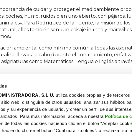
 importancia de cuidar y proteger el medioambiente pr
os, coches, humo, ruidos o en uno abierto, con pájaros, lu
e animales». Para Rodríguez de la Fuente, la misión de 
ural, ellos también son «un paisaje infinito y maravillo
smos».
ación ambiental como mínimo común a todas las asignat
aliza, llevada a cabo durante el confinamiento, enfatiza 
 asignaturas como Matemáticas, Lengua o Inglés a través
ies
MINISTRADORA, S.L.U.
utiliza cookies propias y de terceros
itio web, distinguirle de otros usuarios, analizar sus hábitos pa
ios y su experiencia de usuario, y crear un perfil de sus interes
s Naturaliza
Blog
alizados. Para más información, acceda a nuestra
Política de 
sos
Diálogos
ón de todas las cookies haciendo clic en el botón “Aceptar cooki
e circular
educativos
 haciendo clic en el botón “Configurar cookies”, o rechazar su in